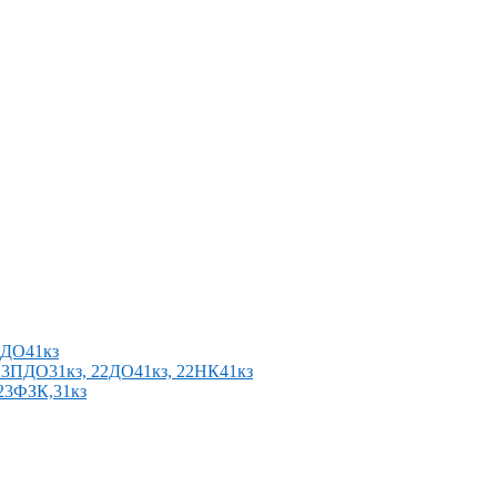
2ПДО41кз
п 23ПДО31кз, 22ДО41кз, 22НК41кз
 23ФЗК,31кз