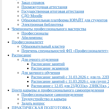
Заказ справок
Промежуточная аттестация
Государственная итоговая аттестация
СДО Moodle
Образовательная платформа ЮРАЙТ для студентов
Электронная библиотека
Чемпионаты профессионального мастерства
Профессионалы
Абилимпикс
Профессионалитет
Образовательный кластер
Перечень специальностей ФП «Профессионалитет»
Расписание
Для очного отделения
Расписание занятий
Расписание экзаменов
Для заочного обучения
Расписание занятий с 31.03.2026 г. для гр. 2
Расписание занятий с 11.03.2026 г. для груп
Расписание с 12.05 для 23ДО31кз, 23НК31кз,
Центр карьеры и профессионального самоопределения
Профессиональное самоопределение
Трудоустройство и карьера
Задать вопрос
ПРАКТИЧЕСКАЯ ПОДГОТОВКА