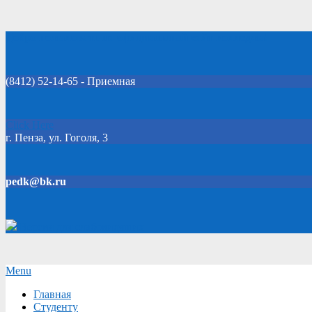
Skip
Добро пожаловать на официальный сайт колледжа!
to
content
(8412) 52-14-65 - Приемная
Click Here
г. Пенза, ул. Гоголя, 3
pedk@bk.ru
Версия для слабовидящих
Secondary
Menu
Navigation
Главная
Menu
Студенту