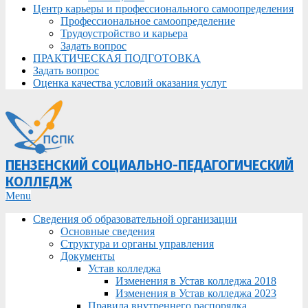
Центр карьеры и профессионального самоопределения
Профессиональное самоопределение
Трудоустройство и карьера
Задать вопрос
ПРАКТИЧЕСКАЯ ПОДГОТОВКА
Задать вопрос
Оценка качества условий оказания услуг
ПЕНЗЕНСКИЙ СОЦИАЛЬНО-ПЕДАГОГИЧЕСКИЙ
КОЛЛЕДЖ
Primary
Menu
Navigation
Сведения об образовательной организации
Menu
Основные сведения
Структура и органы управления
Документы
Устав колледжа
Изменения в Устав колледжа 2018
Изменения в Устав колледжа 2023
Правила внутреннего распорядка