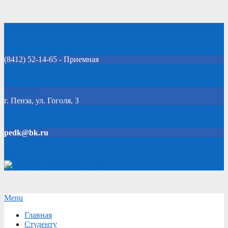
Skip
Добро пожаловать на официальный сайт колледжа!
to
content
(8412) 52-14-65 - Приемная
Click Here
г. Пенза, ул. Гоголя, 3
pedk@bk.ru
Версия для слабовидящих
Secondary
Menu
Navigation
Главная
Menu
Студенту