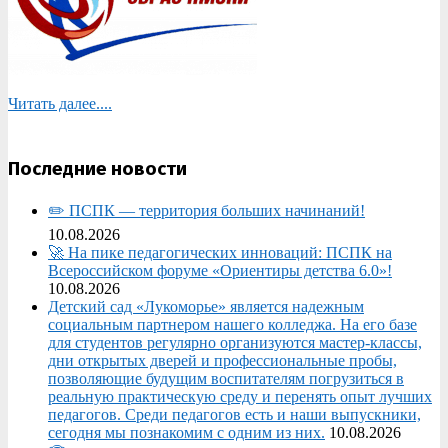
Читать далее....
Последние новости
✏️ ПСПК — территория больших начинаний!
10.08.2026
🚀 На пике педагогических инноваций: ПСПК на
Всероссийском форуме «Ориентиры детства 6.0»!
10.08.2026
Детский сад «Лукоморье» является надежным
социальным партнером нашего колледжа. На его базе
для студентов регулярно организуются мастер-классы,
дни открытых дверей и профессиональные пробы,
позволяющие будущим воспитателям погрузиться в
реальную практическую среду и перенять опыт лучших
педагогов. Среди педагогов есть и наши выпускники,
сегодня мы познакомим с одним из них.
10.08.2026