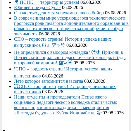
🎥 ПСПК — территория успеха!
06.08.2026
Юбилей поезда «Сура»
06.08.2026
С радостью делимся успехами нашего бойца
06.08.2026
В современном мире ускоряющегося технологического
прогресса роль педагога дополнительного образования в
области технического творчества приобретает особую
значимость.
06.08.2026
СПО – гордость страны! Истории успеха наших
выпускников🇷🇺 🏆✨🎊
06.08.2026
Не определился с выбором колледжа? 🤔🎯 Приходи в
Пензенский социально-педагогический колледж и будь
в хорошей компании! 🏫💫🌟
05.08.2026
❗СПО – гордость страны! Истории успеха наших
выпускников
04.08.2026
Лето которое запомнится навсегда
03.08.2026
💥СПО – гордость страны! Истории успеха наших
выпускников
03.08.2026
Наши студенты и преподаватели Пензенского
социально‑педагогического колледжа стали частью
яркого спортивного праздника — мероприятия
«Легенды будущего. Кубок Индилайта»! 🤩
03.08.2026