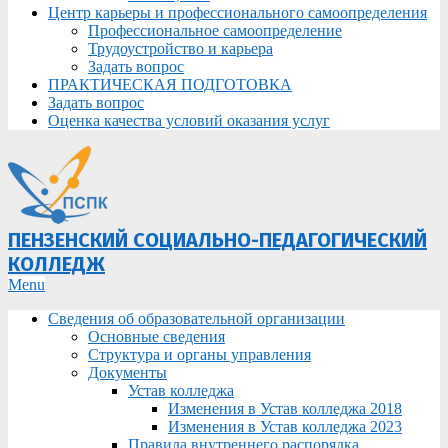
Центр карьеры и профессионального самоопределения
Профессиональное самоопределение
Трудоустройство и карьера
Задать вопрос
ПРАКТИЧЕСКАЯ ПОДГОТОВКА
Задать вопрос
Оценка качества условий оказания услуг
ПЕНЗЕНСКИЙ СОЦИАЛЬНО-ПЕДАГОГИЧЕСКИЙ
КОЛЛЕДЖ
Primary
Menu
Navigation
Сведения об образовательной организации
Menu
Основные сведения
Структура и органы управления
Документы
Устав колледжа
Изменения в Устав колледжа 2018
Изменения в Устав колледжа 2023
Правила внутреннего распорядка