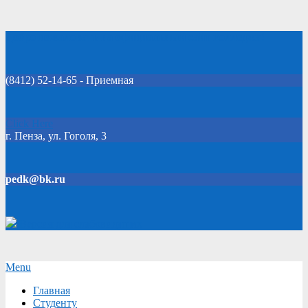
Skip
Добро пожаловать на официальный сайт колледжа!
to
content
(8412) 52-14-65 - Приемная
Click Here
г. Пенза, ул. Гоголя, 3
pedk@bk.ru
Версия для слабовидящих
Secondary
Menu
Navigation
Главная
Menu
Студенту