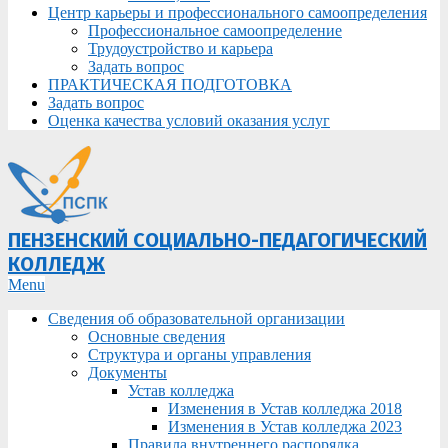
Центр карьеры и профессионального самоопределения
Профессиональное самоопределение
Трудоустройство и карьера
Задать вопрос
ПРАКТИЧЕСКАЯ ПОДГОТОВКА
Задать вопрос
Оценка качества условий оказания услуг
ПЕНЗЕНСКИЙ СОЦИАЛЬНО-ПЕДАГОГИЧЕСКИЙ
КОЛЛЕДЖ
Primary
Menu
Navigation
Сведения об образовательной организации
Menu
Основные сведения
Структура и органы управления
Документы
Устав колледжа
Изменения в Устав колледжа 2018
Изменения в Устав колледжа 2023
Правила внутреннего распорядка