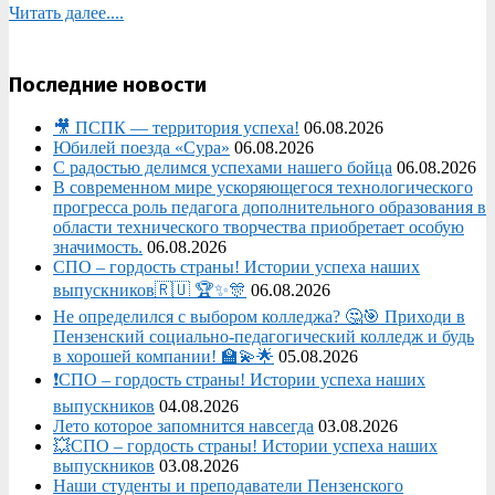
Читать далее....
Последние новости
🎥 ПСПК — территория успеха!
06.08.2026
Юбилей поезда «Сура»
06.08.2026
С радостью делимся успехами нашего бойца
06.08.2026
В современном мире ускоряющегося технологического
прогресса роль педагога дополнительного образования в
области технического творчества приобретает особую
значимость.
06.08.2026
СПО – гордость страны! Истории успеха наших
выпускников🇷🇺 🏆✨🎊
06.08.2026
Не определился с выбором колледжа? 🤔🎯 Приходи в
Пензенский социально-педагогический колледж и будь
в хорошей компании! 🏫💫🌟
05.08.2026
❗СПО – гордость страны! Истории успеха наших
выпускников
04.08.2026
Лето которое запомнится навсегда
03.08.2026
💥СПО – гордость страны! Истории успеха наших
выпускников
03.08.2026
Наши студенты и преподаватели Пензенского