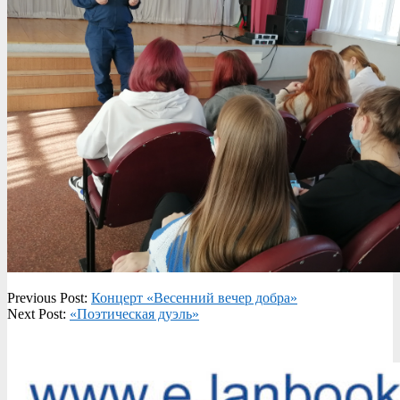
2022-
Previous Post:
Концерт «Весенний вечер добра»
04-
Next Post:
«Поэтическая дуэль»
04