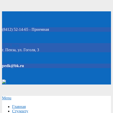
Skip
Добро пожаловать на официальный сайт колледжа!
to
content
(8412) 52-14-65 - Приемная
Click Here
г. Пенза, ул. Гоголя, 3
pedk@bk.ru
Версия для слабовидящих
Secondary
Menu
Navigation
Главная
Menu
Студенту