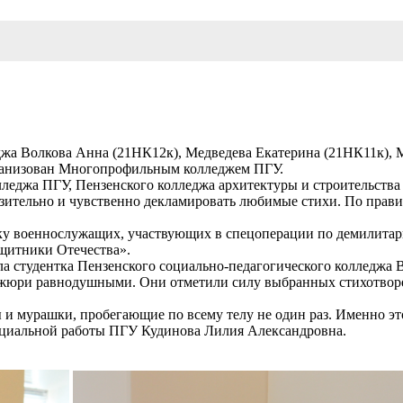
еджа Волкова Анна (21НК12к), Медведева Екатерина (21НК11к), 
рганизован Многопрофильным колледжем ПГУ.
еджа ПГУ, Пензенского колледжа архитектуры и строительства 
ительно и чувственно декламировать любимые стихи. По правил
ржку военнослужащих, участвующих в спецоперации по демилит
ащитники Отечества».
а студентка Пензенского социально-педагогического колледжа В
в жюри равнодушными. Они отметили силу выбранных стихотворе
и мурашки, пробегающие по всему телу не один раз. Именно эт
оциальной работы ПГУ Кудинова Лилия Александровна.