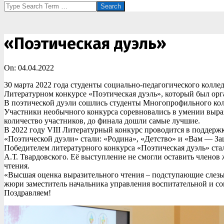
Search
«Поэтическая дуэль»
On:
04.04.2022
30 марта 2022 года студенты социально-педагогического колл
Литературном конкурсе «Поэтическая дуэль», который был о
В поэтической дуэли сошлись студенты Многопрофильного колл
Участники необычного конкурса соревновались в умении выраз
количество участников, до финала дошли самые лучшие.
В 2022 году VIII Литературный конкурс проводится в подде
«Поэтической дуэли» стали: «Родина», «Детство» и «Вам — З
Победителем литературного конкурса «Поэтическая дуэль» стал
А.Т. Твардовского. Её выступление не смогли оставить члено
чтения.
«Высшая оценка выразительного чтения – подступающие слезы 
жюри заместитель начальника управления воспитательной и с
Поздравляем!