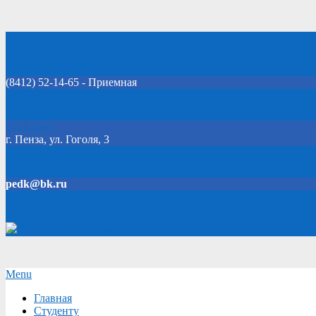
Skip
Добро пожаловать на официальный сайт колледжа!
to
content
(8412) 52-14-65 - Приемная
Click Here
г. Пенза, ул. Гоголя, 3
pedk@bk.ru
Версия для слабовидящих
Secondary
Menu
Navigation
Главная
Menu
Студенту