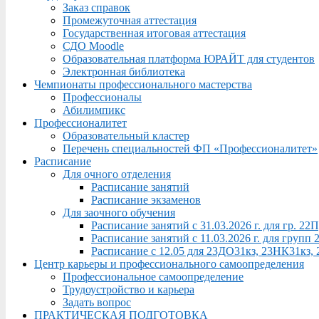
Заказ справок
Промежуточная аттестация
Государственная итоговая аттестация
СДО Moodle
Образовательная платформа ЮРАЙТ для студентов
Электронная библиотека
Чемпионаты профессионального мастерства
Профессионалы
Абилимпикс
Профессионалитет
Образовательный кластер
Перечень специальностей ФП «Профессионалитет»
Расписание
Для очного отделения
Расписание занятий
Расписание экзаменов
Для заочного обучения
Расписание занятий с 31.03.2026 г. для гр. 2
Расписание занятий с 11.03.2026 г. для груп
Расписание с 12.05 для 23ДО31кз, 23НК31кз,
Центр карьеры и профессионального самоопределения
Профессиональное самоопределение
Трудоустройство и карьера
Задать вопрос
ПРАКТИЧЕСКАЯ ПОДГОТОВКА