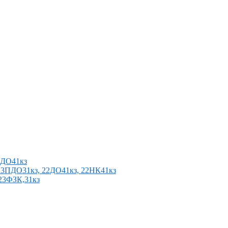
2ПДО41кз
п 23ПДО31кз, 22ДО41кз, 22НК41кз
 23ФЗК,31кз