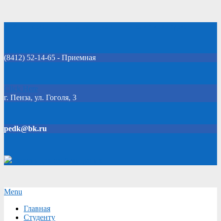
Skip
Добро пожаловать на официальный сайт колледжа!
to
content
(8412) 52-14-65 - Приемная
Click Here
г. Пенза, ул. Гоголя, 3
pedk@bk.ru
Версия для слабовидящих
Secondary
Menu
Navigation
Главная
Menu
Студенту