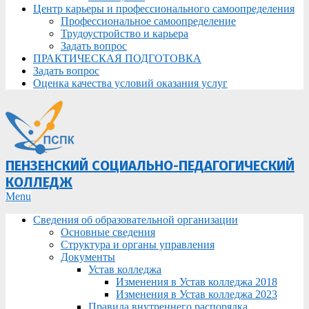
Центр карьеры и профессионального самоопределения
Профессиональное самоопределение
Трудоустройство и карьера
Задать вопрос
ПРАКТИЧЕСКАЯ ПОДГОТОВКА
Задать вопрос
Оценка качества условий оказания услуг
ПЕНЗЕНСКИЙ СОЦИАЛЬНО-ПЕДАГОГИЧЕСКИЙ
КОЛЛЕДЖ
Primary
Menu
Navigation
Сведения об образовательной организации
Menu
Основные сведения
Структура и органы управления
Документы
Устав колледжа
Изменения в Устав колледжа 2018
Изменения в Устав колледжа 2023
Правила внутреннего распорядка