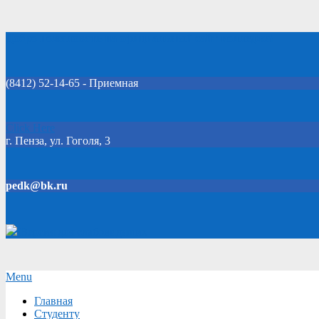
Skip
Добро пожаловать на официальный сайт колледжа!
to
content
(8412) 52-14-65 - Приемная
Click Here
г. Пенза, ул. Гоголя, 3
pedk@bk.ru
Версия для слабовидящих
Secondary
Menu
Navigation
Главная
Menu
Студенту