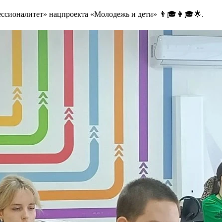
ессионалитет» нацпроекта «Молодежь и дети» 👨🎓👩🎓🌟.