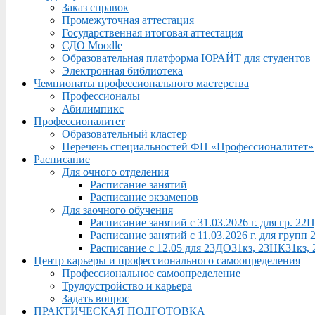
Заказ справок
Промежуточная аттестация
Государственная итоговая аттестация
СДО Moodle
Образовательная платформа ЮРАЙТ для студентов
Электронная библиотека
Чемпионаты профессионального мастерства
Профессионалы
Абилимпикс
Профессионалитет
Образовательный кластер
Перечень специальностей ФП «Профессионалитет»
Расписание
Для очного отделения
Расписание занятий
Расписание экзаменов
Для заочного обучения
Расписание занятий с 31.03.2026 г. для гр. 2
Расписание занятий с 11.03.2026 г. для груп
Расписание с 12.05 для 23ДО31кз, 23НК31кз,
Центр карьеры и профессионального самоопределения
Профессиональное самоопределение
Трудоустройство и карьера
Задать вопрос
ПРАКТИЧЕСКАЯ ПОДГОТОВКА