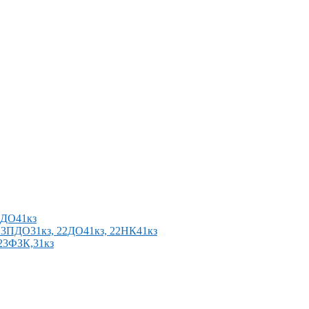
2ПДО41кз
п 23ПДО31кз, 22ДО41кз, 22НК41кз
 23ФЗК,31кз