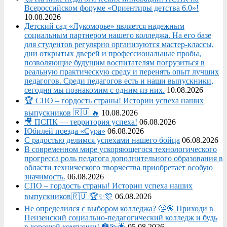
Всероссийском форуме «Ориентиры детства 6.0»!
10.08.2026
Детский сад «Лукоморье» является надежным
социальным партнером нашего колледжа. На его базе
для студентов регулярно организуются мастер-классы,
дни открытых дверей и профессиональные пробы,
позволяющие будущим воспитателям погрузиться в
реальную практическую среду и перенять опыт лучших
педагогов. Среди педагогов есть и наши выпускники,
сегодня мы познакомим с одним из них.
10.08.2026
🏆 СПО – гордость страны! Истории успеха наших
выпускников 🇷🇺 🔥
10.08.2026
🎥 ПСПК — территория успеха!
06.08.2026
Юбилей поезда «Сура»
06.08.2026
С радостью делимся успехами нашего бойца
06.08.2026
В современном мире ускоряющегося технологического
прогресса роль педагога дополнительного образования в
области технического творчества приобретает особую
значимость.
06.08.2026
СПО – гордость страны! Истории успеха наших
выпускников🇷🇺 🏆✨🎊
06.08.2026
Не определился с выбором колледжа? 🤔🎯 Приходи в
Пензенский социально-педагогический колледж и будь
в хорошей компании! 🏫💫🌟
05.08.2026