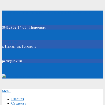
Skip
Добро пожаловать на официальный сайт колледжа!
to
content
(8412) 52-14-65 - Приемная
Click Here
г. Пенза, ул. Гоголя, 3
pedk@bk.ru
Версия для слабовидящих
Secondary
Menu
Navigation
Главная
Menu
Студенту