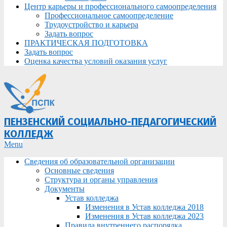
Центр карьеры и профессионального самоопределения
Профессиональное самоопределение
Трудоустройство и карьера
Задать вопрос
ПРАКТИЧЕСКАЯ ПОДГОТОВКА
Задать вопрос
Оценка качества условий оказания услуг
ПЕНЗЕНСКИЙ СОЦИАЛЬНО-ПЕДАГОГИЧЕСКИЙ
КОЛЛЕДЖ
Primary
Menu
Navigation
Сведения об образовательной организации
Menu
Основные сведения
Структура и органы управления
Документы
Устав колледжа
Изменения в Устав колледжа 2018
Изменения в Устав колледжа 2023
Правила внутреннего распорядка