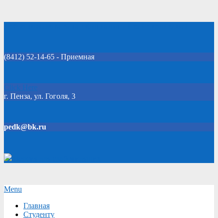
Skip
Добро пожаловать на официальный сайт колледжа!
to
content
(8412) 52-14-65 - Приемная
Click Here
г. Пенза, ул. Гоголя, 3
pedk@bk.ru
Версия для слабовидящих
Secondary
Menu
Navigation
Главная
Menu
Студенту