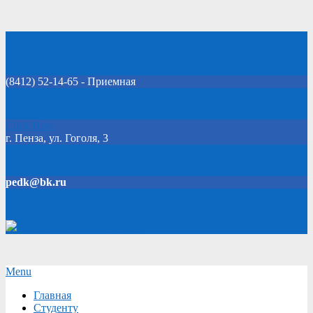
Skip
Добро пожаловать на официальный сайт колледжа!
to
content
(8412) 52-14-65 - Приемная
Click Here
г. Пенза, ул. Гоголя, 3
pedk@bk.ru
Версия для слабовидящих
Secondary
Menu
Navigation
Главная
Menu
Студенту