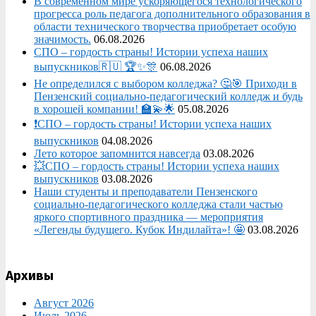
В современном мире ускоряющегося технологического
прогресса роль педагога дополнительного образования в
области технического творчества приобретает особую
значимость.
06.08.2026
СПО – гордость страны! Истории успеха наших
выпускников🇷🇺 🏆✨🎊
06.08.2026
Не определился с выбором колледжа? 🤔🎯 Приходи в
Пензенский социально-педагогический колледж и будь
в хорошей компании! 🏫💫🌟
05.08.2026
❗СПО – гордость страны! Истории успеха наших
выпускников
04.08.2026
Лето которое запомнится навсегда
03.08.2026
💥СПО – гордость страны! Истории успеха наших
выпускников
03.08.2026
Наши студенты и преподаватели Пензенского
социально‑педагогического колледжа стали частью
яркого спортивного праздника — мероприятия
«Легенды будущего. Кубок Индилайта»! 🤩
03.08.2026
Архивы
Август 2026
Июль 2026