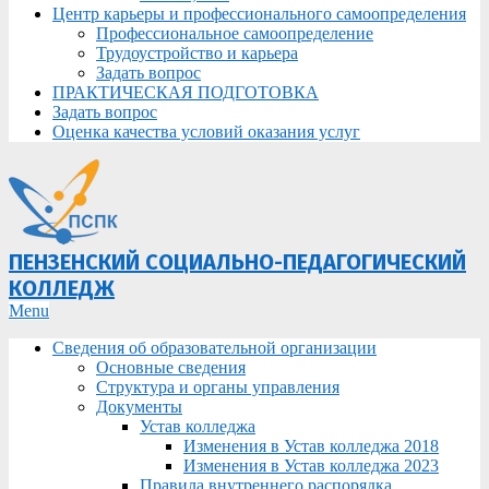
Центр карьеры и профессионального самоопределения
Профессиональное самоопределение
Трудоустройство и карьера
Задать вопрос
ПРАКТИЧЕСКАЯ ПОДГОТОВКА
Задать вопрос
Оценка качества условий оказания услуг
ПЕНЗЕНСКИЙ СОЦИАЛЬНО-ПЕДАГОГИЧЕСКИЙ
КОЛЛЕДЖ
Primary
Menu
Navigation
Сведения об образовательной организации
Menu
Основные сведения
Структура и органы управления
Документы
Устав колледжа
Изменения в Устав колледжа 2018
Изменения в Устав колледжа 2023
Правила внутреннего распорядка