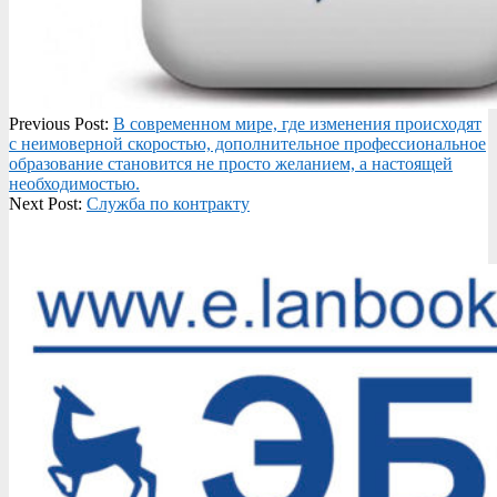
2024-
Previous Post:
В современном мире, где изменения происходят
09-
с неимоверной скоростью, дополнительное профессиональное
05
образование становится не просто желанием, а настоящей
необходимостью.
Next Post:
Служба по контракту