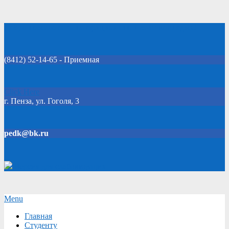
Skip
Добро пожаловать на официальный сайт колледжа!
to
content
(8412) 52-14-65 - Приемная
Click Here
г. Пенза, ул. Гоголя, 3
pedk@bk.ru
Версия для слабовидящих
Secondary
Menu
Navigation
Главная
Menu
Студенту