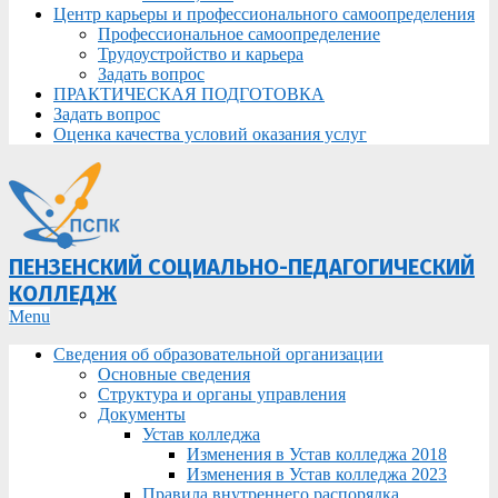
Центр карьеры и профессионального самоопределения
Профессиональное самоопределение
Трудоустройство и карьера
Задать вопрос
ПРАКТИЧЕСКАЯ ПОДГОТОВКА
Задать вопрос
Оценка качества условий оказания услуг
ПЕНЗЕНСКИЙ СОЦИАЛЬНО-ПЕДАГОГИЧЕСКИЙ
КОЛЛЕДЖ
Primary
Menu
Navigation
Сведения об образовательной организации
Menu
Основные сведения
Структура и органы управления
Документы
Устав колледжа
Изменения в Устав колледжа 2018
Изменения в Устав колледжа 2023
Правила внутреннего распорядка