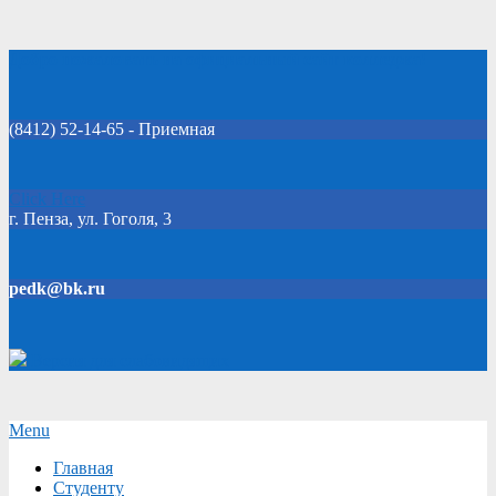
Skip
Добро пожаловать на официальный сайт колледжа!
to
content
(8412) 52-14-65 - Приемная
Click Here
г. Пенза, ул. Гоголя, 3
pedk@bk.ru
Версия для слабовидящих
Secondary
Menu
Navigation
Главная
Menu
Студенту