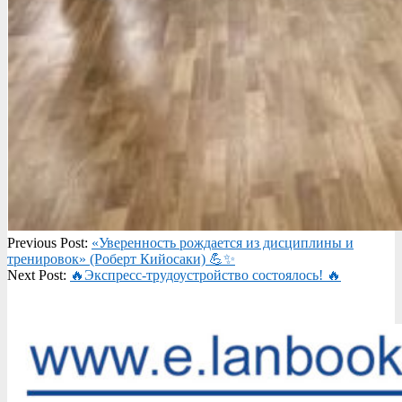
2025-
Previous Post:
«Уверенность рождается из дисциплины и
03-
тренировок» (Роберт Кийосаки) 💪✨
28
Next Post:
🔥Экспресс-трудоустройство состоялось! 🔥