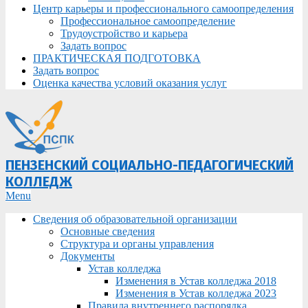
Центр карьеры и профессионального самоопределения
Профессиональное самоопределение
Трудоустройство и карьера
Задать вопрос
ПРАКТИЧЕСКАЯ ПОДГОТОВКА
Задать вопрос
Оценка качества условий оказания услуг
ПЕНЗЕНСКИЙ СОЦИАЛЬНО-ПЕДАГОГИЧЕСКИЙ
КОЛЛЕДЖ
Primary
Menu
Navigation
Сведения об образовательной организации
Menu
Основные сведения
Структура и органы управления
Документы
Устав колледжа
Изменения в Устав колледжа 2018
Изменения в Устав колледжа 2023
Правила внутреннего распорядка