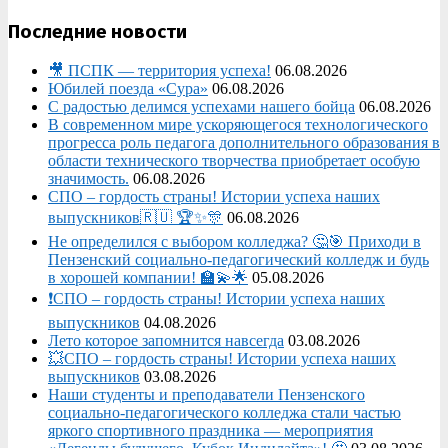
Последние новости
🎥 ПСПК — территория успеха!
06.08.2026
Юбилей поезда «Сура»
06.08.2026
С радостью делимся успехами нашего бойца
06.08.2026
В современном мире ускоряющегося технологического
прогресса роль педагога дополнительного образования в
области технического творчества приобретает особую
значимость.
06.08.2026
СПО – гордость страны! Истории успеха наших
выпускников🇷🇺 🏆✨🎊
06.08.2026
Не определился с выбором колледжа? 🤔🎯 Приходи в
Пензенский социально-педагогический колледж и будь
в хорошей компании! 🏫💫🌟
05.08.2026
❗СПО – гордость страны! Истории успеха наших
выпускников
04.08.2026
Лето которое запомнится навсегда
03.08.2026
💥СПО – гордость страны! Истории успеха наших
выпускников
03.08.2026
Наши студенты и преподаватели Пензенского
социально‑педагогического колледжа стали частью
яркого спортивного праздника — мероприятия