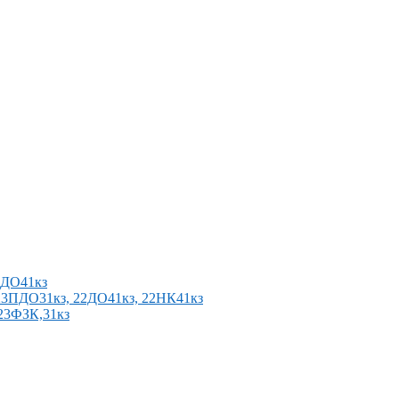
2ПДО41кз
п 23ПДО31кз, 22ДО41кз, 22НК41кз
 23ФЗК,31кз