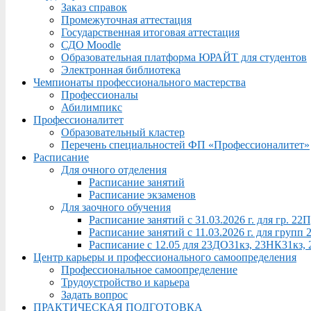
Заказ справок
Промежуточная аттестация
Государственная итоговая аттестация
СДО Moodle
Образовательная платформа ЮРАЙТ для студентов
Электронная библиотека
Чемпионаты профессионального мастерства
Профессионалы
Абилимпикс
Профессионалитет
Образовательный кластер
Перечень специальностей ФП «Профессионалитет»
Расписание
Для очного отделения
Расписание занятий
Расписание экзаменов
Для заочного обучения
Расписание занятий с 31.03.2026 г. для гр. 2
Расписание занятий с 11.03.2026 г. для груп
Расписание с 12.05 для 23ДО31кз, 23НК31кз,
Центр карьеры и профессионального самоопределения
Профессиональное самоопределение
Трудоустройство и карьера
Задать вопрос
ПРАКТИЧЕСКАЯ ПОДГОТОВКА