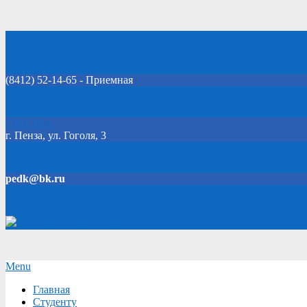
Skip
Добро пожаловать на официальный сайт колледжа!
to
content
(8412) 52-14-65 - Приемная
Click Here
г. Пенза, ул. Гоголя, 3
pedk@bk.ru
Версия для слабовидящих
Secondary
Menu
Navigation
Главная
Menu
Студенту