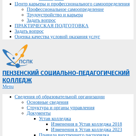
Центр карьеры и профессионального самоопределения
Профессиональное самоопределение
Трудоустройство и карьера
Задать вопрос
ПРАКТИЧЕСКАЯ ПОДГОТОВКА
Задать вопрос
Оценка качества условий оказания услуг
ПЕНЗЕНСКИЙ СОЦИАЛЬНО-ПЕДАГОГИЧЕСКИЙ
КОЛЛЕДЖ
Primary
Menu
Navigation
Сведения об образовательной организации
Menu
Основные сведения
Структура и органы управления
Документы
Устав колледжа
Изменения в Устав колледжа 2018
Изменения в Устав колледжа 2023
Правила внутреннего распорядка