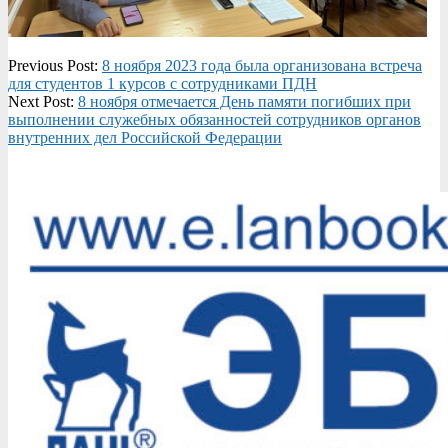
2023-
Previous Post:
8 ноября 2023 года была организована встреча
11-
для студентов 1 курсов с сотрудниками ПДН
08
Next Post:
8 ноября отмечается День памяти погибших при
выполнении служебных обязанностей сотрудников органов
внутренних дел Российской Федерации