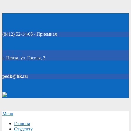
Skip
Добро пожаловать на официальный сайт колледжа!
to
content
(8412) 52-14-65 - Приемная
Click Here
г. Пенза, ул. Гоголя, 3
pedk@bk.ru
Версия для слабовидящих
Secondary
Menu
Navigation
Главная
Menu
Студенту