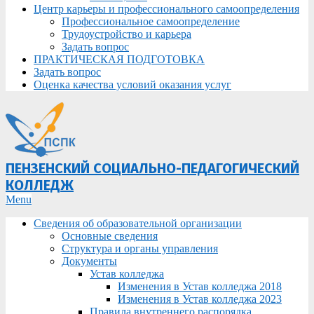
Центр карьеры и профессионального самоопределения
Профессиональное самоопределение
Трудоустройство и карьера
Задать вопрос
ПРАКТИЧЕСКАЯ ПОДГОТОВКА
Задать вопрос
Оценка качества условий оказания услуг
ПЕНЗЕНСКИЙ СОЦИАЛЬНО-ПЕДАГОГИЧЕСКИЙ
КОЛЛЕДЖ
Primary
Menu
Navigation
Сведения об образовательной организации
Menu
Основные сведения
Структура и органы управления
Документы
Устав колледжа
Изменения в Устав колледжа 2018
Изменения в Устав колледжа 2023
Правила внутреннего распорядка