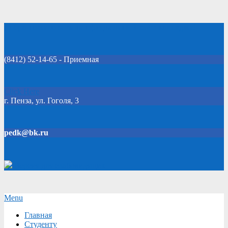
Skip
Добро пожаловать на официальный сайт колледжа!
to
content
(8412) 52-14-65 - Приемная
Click Here
г. Пенза, ул. Гоголя, 3
pedk@bk.ru
Версия для слабовидящих
Secondary
Menu
Navigation
Главная
Menu
Студенту