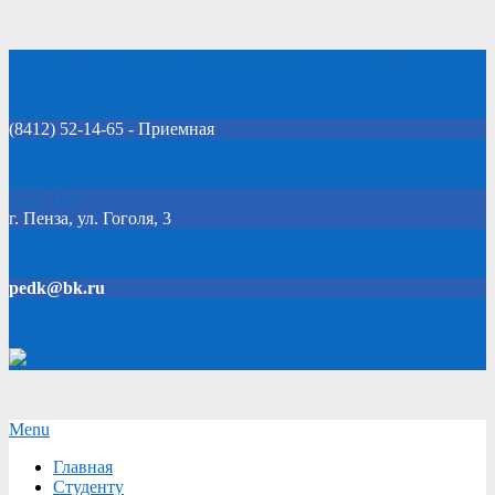
Skip
Добро пожаловать на официальный сайт колледжа!
to
content
(8412) 52-14-65 - Приемная
Click Here
г. Пенза, ул. Гоголя, 3
pedk@bk.ru
Версия для слабовидящих
Secondary
Menu
Navigation
Главная
Menu
Студенту