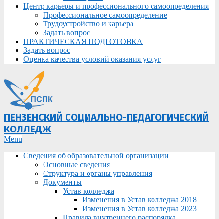
Центр карьеры и профессионального самоопределения
Профессиональное самоопределение
Трудоустройство и карьера
Задать вопрос
ПРАКТИЧЕСКАЯ ПОДГОТОВКА
Задать вопрос
Оценка качества условий оказания услуг
ПЕНЗЕНСКИЙ СОЦИАЛЬНО-ПЕДАГОГИЧЕСКИЙ
КОЛЛЕДЖ
Primary
Menu
Navigation
Сведения об образовательной организации
Menu
Основные сведения
Структура и органы управления
Документы
Устав колледжа
Изменения в Устав колледжа 2018
Изменения в Устав колледжа 2023
Правила внутреннего распорядка