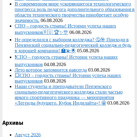
В современном мире ускоряющегося технологического
прогресса роль педагога дополнительного образования в
области технического творчества приобретает особую
значимость.
06.08.2026
СПО – гордость страны! Истории успеха наших
выпускников🇷🇺 🏆✨🎊
06.08.2026
Не определился с выбором колледжа? 🤔🎯 Приходи в
Пензенский социально-педагогический колледж и будь
в хорошей компании! 🏫💫🌟
05.08.2026
❗СПО – гордость страны! Истории успеха наших
выпускников
04.08.2026
Лето которое запомнится навсегда
03.08.2026
💥СПО – гордость страны! Истории успеха наших
выпускников
03.08.2026
Наши студенты и преподаватели Пензенского
социально‑педагогического колледжа стали частью
яркого спортивного праздника — мероприятия
«Легенды будущего. Кубок Индилайта»! 🤩
03.08.2026
Архивы
Август 2026