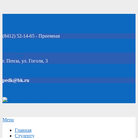
Skip
Добро пожаловать на официальный сайт колледжа!
to
content
(8412) 52-14-65 - Приемная
Click Here
г. Пенза, ул. Гоголя, 3
pedk@bk.ru
Версия для слабовидящих
Secondary
Menu
Navigation
Главная
Menu
Студенту