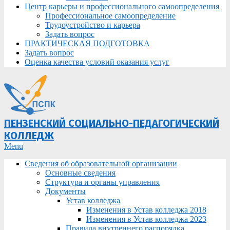
Центр карьеры и профессионального самоопределения
Профессиональное самоопределение
Трудоустройство и карьера
Задать вопрос
ПРАКТИЧЕСКАЯ ПОДГОТОВКА
Задать вопрос
Оценка качества условий оказания услуг
ПЕНЗЕНСКИЙ СОЦИАЛЬНО-ПЕДАГОГИЧЕСКИЙ
КОЛЛЕДЖ
Primary
Menu
Navigation
Сведения об образовательной организации
Menu
Основные сведения
Структура и органы управления
Документы
Устав колледжа
Изменения в Устав колледжа 2018
Изменения в Устав колледжа 2023
Правила внутреннего распорядка