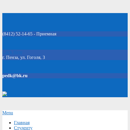
Skip
Добро пожаловать на официальный сайт колледжа!
to
content
(8412) 52-14-65 - Приемная
Click Here
г. Пенза, ул. Гоголя, 3
pedk@bk.ru
Версия для слабовидящих
Secondary
Menu
Navigation
Главная
Menu
Студенту