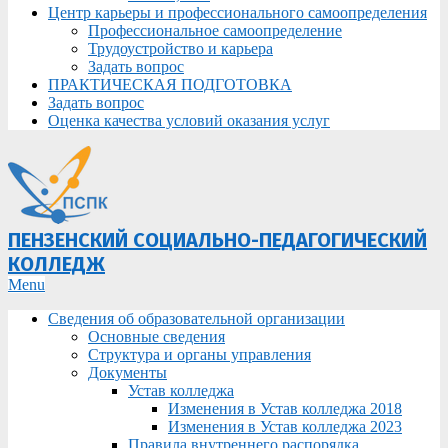
Центр карьеры и профессионального самоопределения
Профессиональное самоопределение
Трудоустройство и карьера
Задать вопрос
ПРАКТИЧЕСКАЯ ПОДГОТОВКА
Задать вопрос
Оценка качества условий оказания услуг
ПЕНЗЕНСКИЙ СОЦИАЛЬНО-ПЕДАГОГИЧЕСКИЙ
КОЛЛЕДЖ
Primary
Menu
Navigation
Сведения об образовательной организации
Menu
Основные сведения
Структура и органы управления
Документы
Устав колледжа
Изменения в Устав колледжа 2018
Изменения в Устав колледжа 2023
Правила внутреннего распорядка