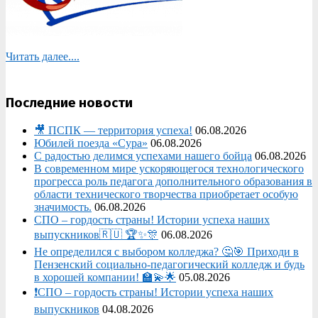
Читать далее....
Последние новости
🎥 ПСПК — территория успеха!
06.08.2026
Юбилей поезда «Сура»
06.08.2026
С радостью делимся успехами нашего бойца
06.08.2026
В современном мире ускоряющегося технологического
прогресса роль педагога дополнительного образования в
области технического творчества приобретает особую
значимость.
06.08.2026
СПО – гордость страны! Истории успеха наших
выпускников🇷🇺 🏆✨🎊
06.08.2026
Не определился с выбором колледжа? 🤔🎯 Приходи в
Пензенский социально-педагогический колледж и будь
в хорошей компании! 🏫💫🌟
05.08.2026
❗СПО – гордость страны! Истории успеха наших
выпускников
04.08.2026