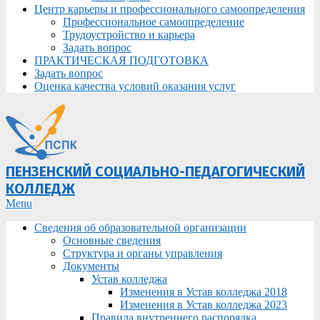
Центр карьеры и профессионального самоопределения
Профессиональное самоопределение
Трудоустройство и карьера
Задать вопрос
ПРАКТИЧЕСКАЯ ПОДГОТОВКА
Задать вопрос
Оценка качества условий оказания услуг
ПЕНЗЕНСКИЙ СОЦИАЛЬНО-ПЕДАГОГИЧЕСКИЙ
КОЛЛЕДЖ
Primary
Menu
Navigation
Сведения об образовательной организации
Menu
Основные сведения
Структура и органы управления
Документы
Устав колледжа
Изменения в Устав колледжа 2018
Изменения в Устав колледжа 2023
Правила внутреннего распорядка