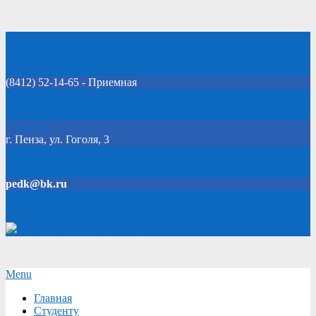
Skip
Добро пожаловать на официальный сайт колледжа!
to
content
(8412) 52-14-65 - Приемная
Click Here
г. Пенза, ул. Гоголя, 3
pedk@bk.ru
Версия для слабовидящих
Secondary
Menu
Navigation
Главная
Menu
Студенту