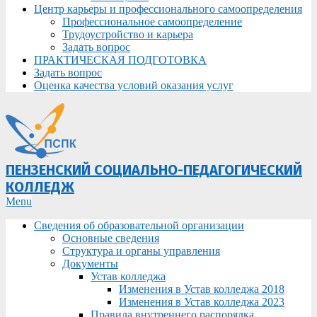
Центр карьеры и профессионального самоопределения
Профессиональное самоопределение
Трудоустройство и карьера
Задать вопрос
ПРАКТИЧЕСКАЯ ПОДГОТОВКА
Задать вопрос
Оценка качества условий оказания услуг
ПЕНЗЕНСКИЙ СОЦИАЛЬНО-ПЕДАГОГИЧЕСКИЙ
КОЛЛЕДЖ
Primary
Menu
Navigation
Сведения об образовательной организации
Menu
Основные сведения
Структура и органы управления
Документы
Устав колледжа
Изменения в Устав колледжа 2018
Изменения в Устав колледжа 2023
Правила внутреннего распорядка