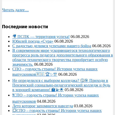
Читать далее....
Последние новости
🎥 ПСПК — территория успеха!
06.08.2026
Юбилей поезда «Сура»
06.08.2026
С радостью делимся успехами нашего бойца
06.08.2026
В современном мире ускоряющегося технологического
прогресса роль педагога дополнительного образования в
области технического творчества приобретает особую
значимость.
06.08.2026
СПО – гордость страны! Истории успеха наших
выпускников🇷🇺 🏆✨🎊
06.08.2026
Не определился с выбором колледжа? 🤔🎯 Приходи в
Пензенский социально-педагогический колледж и будь
в хорошей компании! 🏫💫🌟
05.08.2026
❗СПО – гордость страны! Истории успеха наших
выпускников
04.08.2026
Лето которое запомнится навсегда
03.08.2026
💥СПО – гордость страны! Истории успеха наших