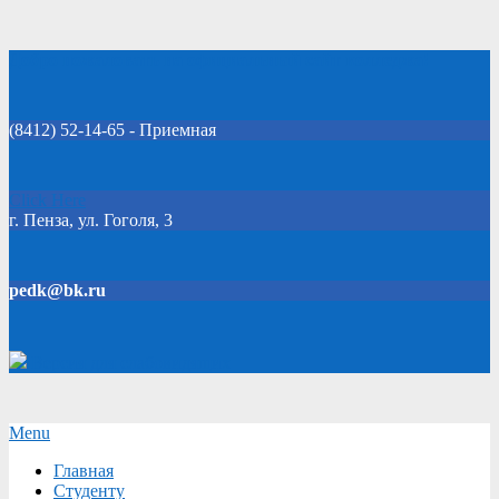
Skip
Добро пожаловать на официальный сайт колледжа!
to
content
(8412) 52-14-65 - Приемная
Click Here
г. Пенза, ул. Гоголя, 3
pedk@bk.ru
Версия для слабовидящих
Secondary
Menu
Navigation
Главная
Menu
Студенту