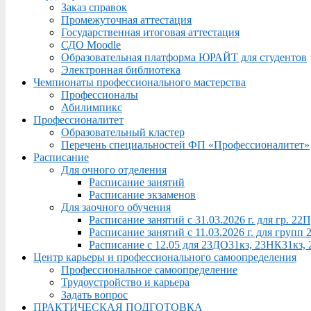
Заказ справок
Промежуточная аттестация
Государственная итоговая аттестация
СДО Moodle
Образовательная платформа ЮРАЙТ для студентов
Электронная библиотека
Чемпионаты профессионального мастерства
Профессионалы
Абилимпикс
Профессионалитет
Образовательный кластер
Перечень специальностей ФП «Профессионалитет»
Расписание
Для очного отделения
Расписание занятий
Расписание экзаменов
Для заочного обучения
Расписание занятий с 31.03.2026 г. для гр. 2
Расписание занятий с 11.03.2026 г. для груп
Расписание с 12.05 для 23ДО31кз, 23НК31кз,
Центр карьеры и профессионального самоопределения
Профессиональное самоопределение
Трудоустройство и карьера
Задать вопрос
ПРАКТИЧЕСКАЯ ПОДГОТОВКА