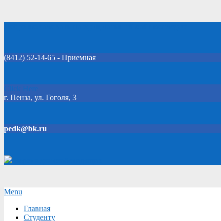
Skip
Добро пожаловать на официальный сайт колледжа!
to
content
(8412) 52-14-65 - Приемная
Click Here
г. Пенза, ул. Гоголя, 3
pedk@bk.ru
Версия для слабовидящих
Secondary
Menu
Navigation
Главная
Menu
Студенту