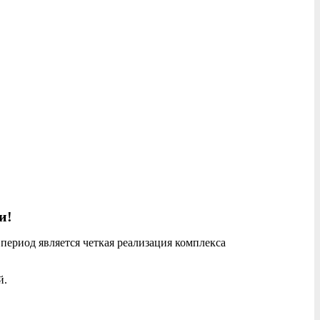
и!
риод является четкая реализация комплекса
й.