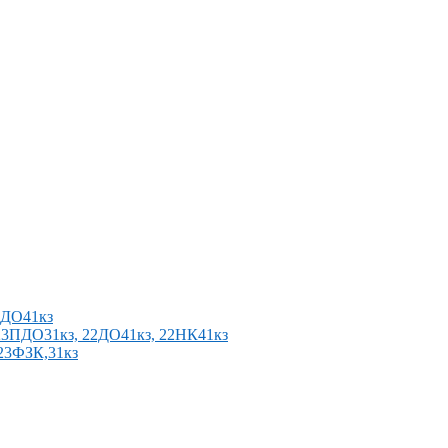
2ПДО41кз
п 23ПДО31кз, 22ДО41кз, 22НК41кз
 23ФЗК,31кз