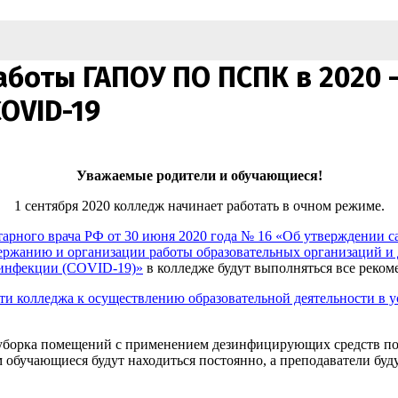
боты ГАПОУ ПО ПСПК в 2020 —
OVID-19
Уважаемые родители и обучающиеся!
1 сентября 2020 колледж начинает работать в очном режиме.
тарного врача РФ от 30 июня 2020 года № 16 «Об утверждении с
ержанию и организации работы образовательных организаций и 
 инфекции (COVID-19)»
в колледже будут выполняться все реком
и колледжа к осуществлению образовательной деятельности в у
я уборка помещений с применением дезинфицирующих средств п
м обучающиеся будут находиться постоянно, а преподаватели буд