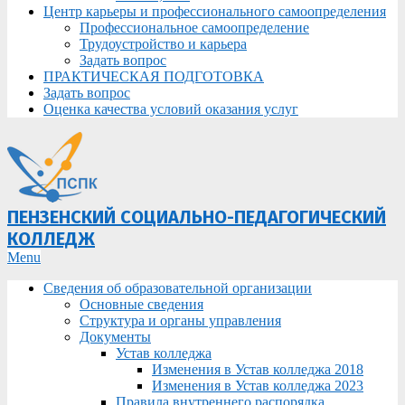
Центр карьеры и профессионального самоопределения
Профессиональное самоопределение
Трудоустройство и карьера
Задать вопрос
ПРАКТИЧЕСКАЯ ПОДГОТОВКА
Задать вопрос
Оценка качества условий оказания услуг
ПЕНЗЕНСКИЙ СОЦИАЛЬНО-ПЕДАГОГИЧЕСКИЙ
КОЛЛЕДЖ
Primary
Menu
Navigation
Сведения об образовательной организации
Menu
Основные сведения
Структура и органы управления
Документы
Устав колледжа
Изменения в Устав колледжа 2018
Изменения в Устав колледжа 2023
Правила внутреннего распорядка