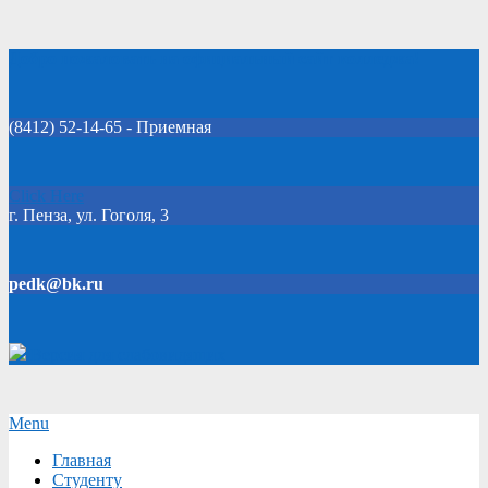
Skip
Добро пожаловать на официальный сайт колледжа!
to
content
(8412) 52-14-65 - Приемная
Click Here
г. Пенза, ул. Гоголя, 3
pedk@bk.ru
Версия для слабовидящих
Secondary
Menu
Navigation
Главная
Menu
Студенту