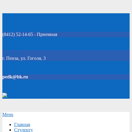
Skip
Добро пожаловать на официальный сайт колледжа!
to
content
(8412) 52-14-65 - Приемная
Click Here
г. Пенза, ул. Гоголя, 3
pedk@bk.ru
Версия для слабовидящих
Secondary
Menu
Navigation
Главная
Menu
Студенту