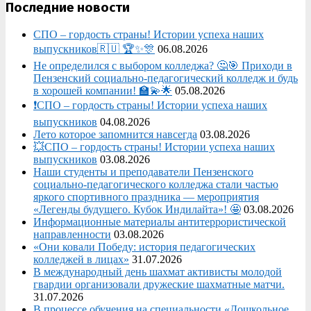
Последние новости
СПО – гордость страны! Истории успеха наших
выпускников🇷🇺 🏆✨🎊
06.08.2026
Не определился с выбором колледжа? 🤔🎯 Приходи в
Пензенский социально-педагогический колледж и будь
в хорошей компании! 🏫💫🌟
05.08.2026
❗СПО – гордость страны! Истории успеха наших
выпускников
04.08.2026
Лето которое запомнится навсегда
03.08.2026
💥СПО – гордость страны! Истории успеха наших
выпускников
03.08.2026
Наши студенты и преподаватели Пензенского
социально‑педагогического колледжа стали частью
яркого спортивного праздника — мероприятия
«Легенды будущего. Кубок Индилайта»! 🤩
03.08.2026
Информационные материалы антитеррористической
направленности
03.08.2026
«Они ковали Победу: история педагогических
колледжей в лицах»
31.07.2026
В международный день шахмат активисты молодой
гвардии организовали дружеские шахматные матчи.
31.07.2026
В процессе обучения на специальности «Дошкольное