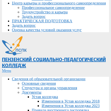
Центр карьеры и профессионального самоопределения
Профессиональное самоопределение
Трудоустройство и карьера
Задать вопрос
ПРАКТИЧЕСКАЯ ПОДГОТОВКА
Задать вопрос
Оценка качества условий оказания услуг
ПЕНЗЕНСКИЙ СОЦИАЛЬНО-ПЕДАГОГИЧЕСКИЙ
КОЛЛЕДЖ
Primary
Menu
Navigation
Сведения об образовательной организации
Menu
Основные сведения
Структура и органы управления
Документы
Устав колледжа
Изменения в Устав колледжа 2018
Изменения в Устав колледжа 2023
Правила внутреннего распорядка