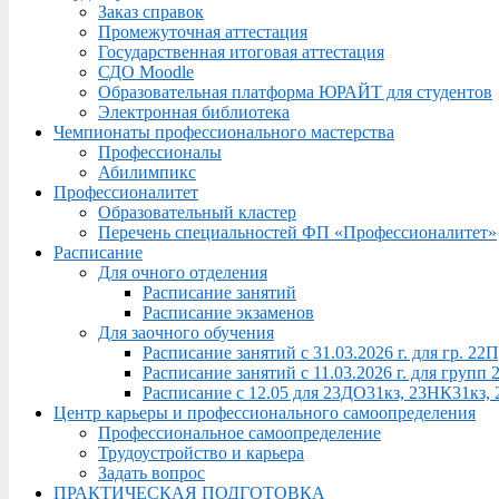
Заказ справок
Промежуточная аттестация
Государственная итоговая аттестация
СДО Moodle
Образовательная платформа ЮРАЙТ для студентов
Электронная библиотека
Чемпионаты профессионального мастерства
Профессионалы
Абилимпикс
Профессионалитет
Образовательный кластер
Перечень специальностей ФП «Профессионалитет»
Расписание
Для очного отделения
Расписание занятий
Расписание экзаменов
Для заочного обучения
Расписание занятий с 31.03.2026 г. для гр. 2
Расписание занятий с 11.03.2026 г. для груп
Расписание с 12.05 для 23ДО31кз, 23НК31кз,
Центр карьеры и профессионального самоопределения
Профессиональное самоопределение
Трудоустройство и карьера
Задать вопрос
ПРАКТИЧЕСКАЯ ПОДГОТОВКА