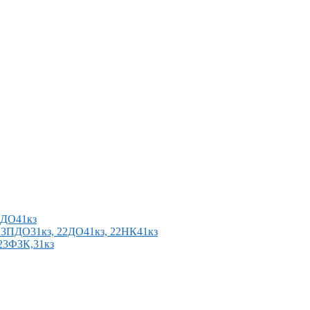
2ПДО41кз
п 23ПДО31кз, 22ДО41кз, 22НК41кз
 23ФЗК,31кз