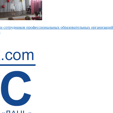
и сотрудников профессиональных образовательных организаций
»