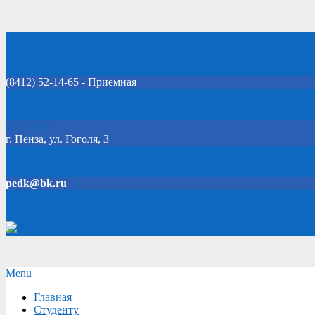
Skip
Добро пожаловать на официальный сайт колледжа!
to
content
(8412) 52-14-65 - Приемная
Click Here
г. Пенза, ул. Гоголя, 3
pedk@bk.ru
Версия для слабовидящих
Secondary
Menu
Navigation
Главная
Menu
Студенту