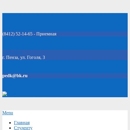
Skip
Добро пожаловать на официальный сайт колледжа!
to
content
(8412) 52-14-65 - Приемная
Click Here
г. Пенза, ул. Гоголя, 3
pedk@bk.ru
Версия для слабовидящих
Secondary
Menu
Navigation
Главная
Menu
Студенту