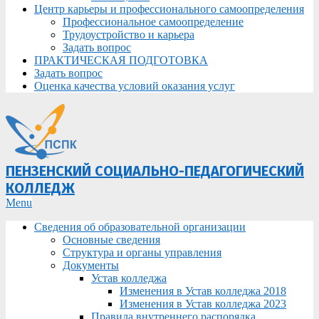
Центр карьеры и профессионального самоопределения
Профессиональное самоопределение
Трудоустройство и карьера
Задать вопрос
ПРАКТИЧЕСКАЯ ПОДГОТОВКА
Задать вопрос
Оценка качества условий оказания услуг
ПЕНЗЕНСКИЙ СОЦИАЛЬНО-ПЕДАГОГИЧЕСКИЙ
КОЛЛЕДЖ
Primary
Menu
Navigation
Сведения об образовательной организации
Menu
Основные сведения
Структура и органы управления
Документы
Устав колледжа
Изменения в Устав колледжа 2018
Изменения в Устав колледжа 2023
Правила внутреннего распорядка