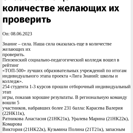
количестве желающих их
проверить
On:
08.06.2023
Знание – сила. Наша сила оказалась еще в количестве
желающих их
проверить.
Пензенский социально-педагогический колледж вошел в
рейтинг
«ТОП-500» лучших образовательных учреждений по итогам
индивидуального этапа проекта «Лига Знаний: школы и
колледж».
254 студента 1-3 курсов прошли отборочный индивидуальный
этап
игры, показав хорошие результаты. В региональную команду
вошли 5
участников, набравших более 231 балла: Карасева Валерия
(22НК11к),
Ратникова Анастасия (21НК21к), Уралева Марина (21НК22к),
Комарова
Виктория (21НК22к), Кузьмина Полина (21Т21к), запасным