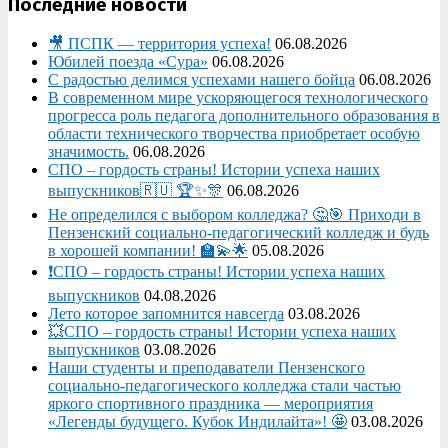
Последние новости
🎥 ПСПК — территория успеха!
06.08.2026
Юбилей поезда «Сура»
06.08.2026
С радостью делимся успехами нашего бойца
06.08.2026
В современном мире ускоряющегося технологического
прогресса роль педагога дополнительного образования в
области технического творчества приобретает особую
значимость.
06.08.2026
СПО – гордость страны! Истории успеха наших
выпускников🇷🇺 🏆✨🎊
06.08.2026
Не определился с выбором колледжа? 🤔🎯 Приходи в
Пензенский социально-педагогический колледж и будь
в хорошей компании! 🏫💫🌟
05.08.2026
❗СПО – гордость страны! Истории успеха наших
выпускников
04.08.2026
Лето которое запомнится навсегда
03.08.2026
💥СПО – гордость страны! Истории успеха наших
выпускников
03.08.2026
Наши студенты и преподаватели Пензенского
социально‑педагогического колледжа стали частью
яркого спортивного праздника — мероприятия
«Легенды будущего. Кубок Индилайта»! 🤩
03.08.2026