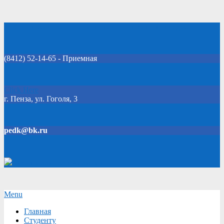
Skip
Добро пожаловать на официальный сайт колледжа!
to
content
(8412) 52-14-65 - Приемная
Click Here
г. Пенза, ул. Гоголя, 3
pedk@bk.ru
Версия для слабовидящих
Secondary
Menu
Navigation
Главная
Menu
Студенту