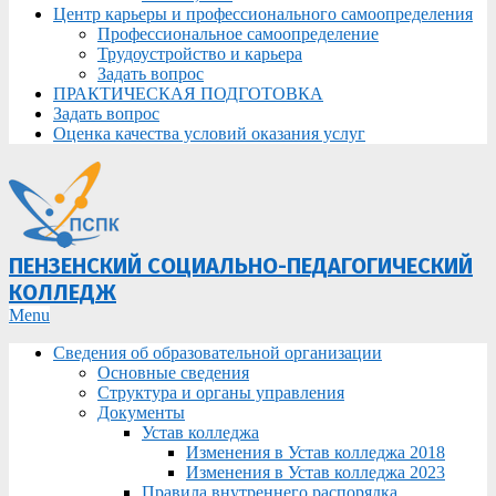
Центр карьеры и профессионального самоопределения
Профессиональное самоопределение
Трудоустройство и карьера
Задать вопрос
ПРАКТИЧЕСКАЯ ПОДГОТОВКА
Задать вопрос
Оценка качества условий оказания услуг
ПЕНЗЕНСКИЙ СОЦИАЛЬНО-ПЕДАГОГИЧЕСКИЙ
КОЛЛЕДЖ
Primary
Menu
Navigation
Сведения об образовательной организации
Menu
Основные сведения
Структура и органы управления
Документы
Устав колледжа
Изменения в Устав колледжа 2018
Изменения в Устав колледжа 2023
Правила внутреннего распорядка