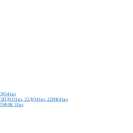
2ПДО41кз
п 23ПДО31кз, 22ДО41кз, 22НК41кз
 23ФЗК,31кз