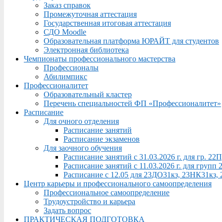
Заказ справок
Промежуточная аттестация
Государственная итоговая аттестация
СДО Moodle
Образовательная платформа ЮРАЙТ для студентов
Электронная библиотека
Чемпионаты профессионального мастерства
Профессионалы
Абилимпикс
Профессионалитет
Образовательный кластер
Перечень специальностей ФП «Профессионалитет»
Расписание
Для очного отделения
Расписание занятий
Расписание экзаменов
Для заочного обучения
Расписание занятий с 31.03.2026 г. для гр. 2
Расписание занятий с 11.03.2026 г. для груп
Расписание с 12.05 для 23ДО31кз, 23НК31кз,
Центр карьеры и профессионального самоопределения
Профессиональное самоопределение
Трудоустройство и карьера
Задать вопрос
ПРАКТИЧЕСКАЯ ПОДГОТОВКА