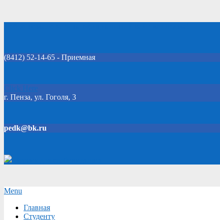
Skip
Добро пожаловать на официальный сайт колледжа!
to
content
(8412) 52-14-65 - Приемная
Click Here
г. Пенза, ул. Гоголя, 3
pedk@bk.ru
Версия для слабовидящих
Secondary
Menu
Navigation
Главная
Menu
Студенту