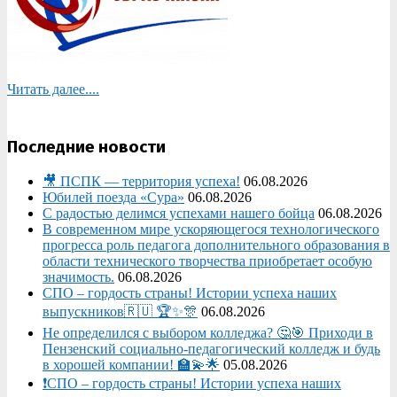
Читать далее....
Последние новости
🎥 ПСПК — территория успеха!
06.08.2026
Юбилей поезда «Сура»
06.08.2026
С радостью делимся успехами нашего бойца
06.08.2026
В современном мире ускоряющегося технологического
прогресса роль педагога дополнительного образования в
области технического творчества приобретает особую
значимость.
06.08.2026
СПО – гордость страны! Истории успеха наших
выпускников🇷🇺 🏆✨🎊
06.08.2026
Не определился с выбором колледжа? 🤔🎯 Приходи в
Пензенский социально-педагогический колледж и будь
в хорошей компании! 🏫💫🌟
05.08.2026
❗СПО – гордость страны! Истории успеха наших