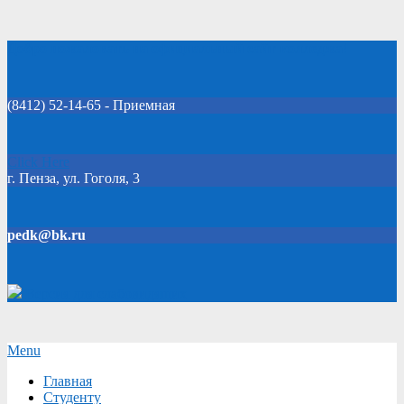
Skip
Добро пожаловать на официальный сайт колледжа!
to
content
(8412) 52-14-65 - Приемная
Click Here
г. Пенза, ул. Гоголя, 3
pedk@bk.ru
Версия для слабовидящих
Secondary
Menu
Navigation
Главная
Menu
Студенту