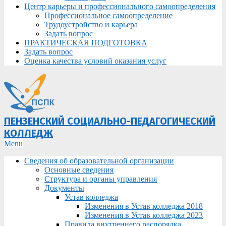
Центр карьеры и профессионального самоопределения
Профессиональное самоопределение
Трудоустройство и карьера
Задать вопрос
ПРАКТИЧЕСКАЯ ПОДГОТОВКА
Задать вопрос
Оценка качества условий оказания услуг
ПЕНЗЕНСКИЙ СОЦИАЛЬНО-ПЕДАГОГИЧЕСКИЙ
КОЛЛЕДЖ
Primary
Menu
Navigation
Сведения об образовательной организации
Menu
Основные сведения
Структура и органы управления
Документы
Устав колледжа
Изменения в Устав колледжа 2018
Изменения в Устав колледжа 2023
Правила внутреннего распорядка