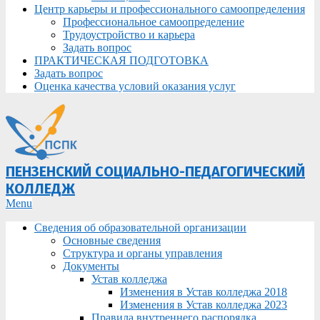
Центр карьеры и профессионального самоопределения
Профессиональное самоопределение
Трудоустройство и карьера
Задать вопрос
ПРАКТИЧЕСКАЯ ПОДГОТОВКА
Задать вопрос
Оценка качества условий оказания услуг
ПЕНЗЕНСКИЙ СОЦИАЛЬНО-ПЕДАГОГИЧЕСКИЙ
КОЛЛЕДЖ
Primary
Menu
Navigation
Сведения об образовательной организации
Menu
Основные сведения
Структура и органы управления
Документы
Устав колледжа
Изменения в Устав колледжа 2018
Изменения в Устав колледжа 2023
Правила внутреннего распорядка