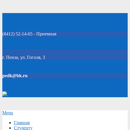
Skip
Добро пожаловать на официальный сайт колледжа!
to
content
(8412) 52-14-65 - Приемная
Click Here
г. Пенза, ул. Гоголя, 3
pedk@bk.ru
Версия для слабовидящих
Secondary
Menu
Navigation
Главная
Menu
Студенту