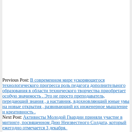
2025-
Previous Post:
В современном мире ускоряющегося
11-
технологического прогресса роль педагога дополнительного
28
образования в области технического творчества приобретает
особую значимость . Это не просто преподаватель,
передающий знания , а наставник, вдохновляющий юные умы
на новые открытия , развивающий их инженерное мышление
и креативность .
Next Post:
Активисты Молодой Гвардии приняли участие в
митинге, посвященном Дню Неизвестного Солдата, который
ежегодно отмечается 3 декабря.