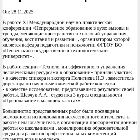
On:
28.11.2025
В работе XI Международной научно-практической
конференции «Непрерывное образование в вузе: вызовы и
тренды, меняющие пространство технологий управления,
обучения, воспитания и развития» , организатором которой
является кафедра педагогики и психологии ФГБОУ ВО
«Пензенский государственный технологический
университет» .
В работе секции «Технологии эффективного управления
человеческими ресурсами в образовании» приняли участие:
• в качестве спикера и эксперта Политнева Н.Э., заместитель
директора по научно-методической работе колледжа
• в качестве исследователя, представавшего результаты своей
работы, Шевчук А.А., студентка 3 курса специальности
«Преподавание в младших классах» .
Большинство представленных работ были посвящены
возможности использования искусственного интеллекта в
работе педагога/учителя, в организации профориентационной
работы со школьниками , моделирования образовательной
среды для развития профессиональных компетенций
студентов вуза и колледжа .