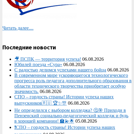
Читать далее....
Последние новости
🎥 ПСПК — территория успеха!
06.08.2026
Юбилей поезда «Сура»
06.08.2026
С радостью делимся успехами нашего бойца
06.08.2026
В современном мире ускоряющегося технологического
прогресса роль педагога дополнительного образования в
области технического творчества приобретает особую
значимость.
06.08.2026
СПО – гордость страны! Истории успеха наших
выпускников🇷🇺 🏆✨🎊
06.08.2026
Не определился с выбором колледжа? 🤔🎯 Приходи в
Пензенский социально-педагогический колледж и будь
в хорошей компании! 🏫💫🌟
05.08.2026
❗СПО – гордость страны! Истории успеха наших