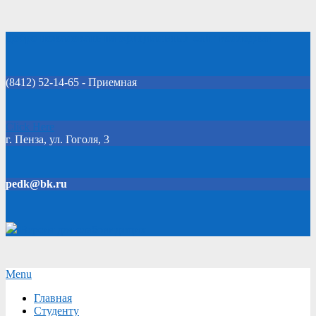
Skip
Добро пожаловать на официальный сайт колледжа!
to
content
(8412) 52-14-65 - Приемная
Click Here
г. Пенза, ул. Гоголя, 3
pedk@bk.ru
Версия для слабовидящих
Secondary
Menu
Navigation
Главная
Menu
Студенту