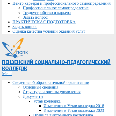
Центр карьеры и профессионального самоопределения
Профессиональное самоопределение
Трудоустройство и карьера
Задать вопрос
ПРАКТИЧЕСКАЯ ПОДГОТОВКА
Задать вопрос
Оценка качества условий оказания услуг
ПЕНЗЕНСКИЙ СОЦИАЛЬНО-ПЕДАГОГИЧЕСКИЙ
КОЛЛЕДЖ
Primary
Menu
Navigation
Сведения об образовательной организации
Menu
Основные сведения
Структура и органы управления
Документы
Устав колледжа
Изменения в Устав колледжа 2018
Изменения в Устав колледжа 2023
Правила внутреннего распорядка