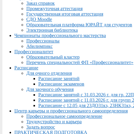
Заказ справок
Промежуточная аттестация
Государственная итоговая аттестация
СДО Moodle
Образовательная платформа ЮРАЙТ для студентов
Электронная библиотека
Чемпионаты профессионального мастерства
Профессионалы
Абилимпикс
Профессионалитет
Образовательный кластер
Перечень специальностей ФП «Профессионалитет»
Расписание
Для очного отделения
Расписание занятий
Расписание экзаменов
Для заочного обучения
Расписание занятий с 31.03.2026 г. для гр. 2
Расписание занятий с 11.03.2026 г. для груп
Расписание с 12.05 для 23ДО31кз, 23НК31кз,
Центр карьеры и профессионального самоопределения
Профессиональное самоопределение
Трудоустройство и карьера
Задать вопрос
ПРАКТИЧЕСКАЯ ПОДГОТОВКА