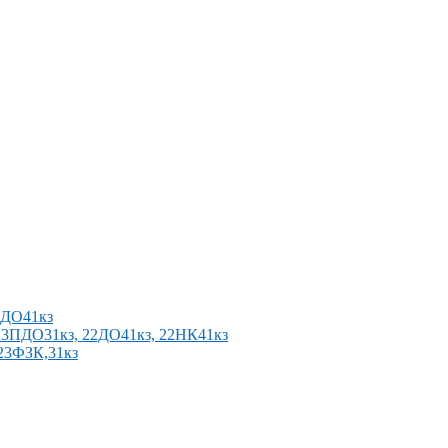
2ПДО41кз
п 23ПДО31кз, 22ДО41кз, 22НК41кз
 23ФЗК,31кз