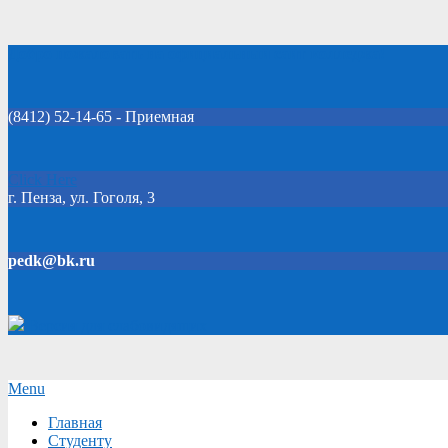
Skip
Добро пожаловать на официальный сайт колледжа!
to
content
(8412) 52-14-65 - Приемная
Click Here
г. Пенза, ул. Гоголя, 3
pedk@bk.ru
Версия для слабовидящих
Secondary
Menu
Navigation
Главная
Menu
Студенту