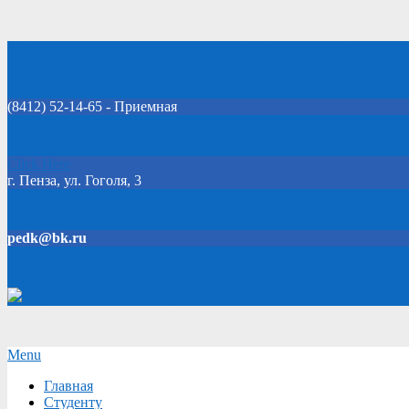
Skip
Добро пожаловать на официальный сайт колледжа!
to
content
(8412) 52-14-65 - Приемная
Click Here
г. Пенза, ул. Гоголя, 3
pedk@bk.ru
Версия для слабовидящих
Secondary
Menu
Navigation
Главная
Menu
Студенту