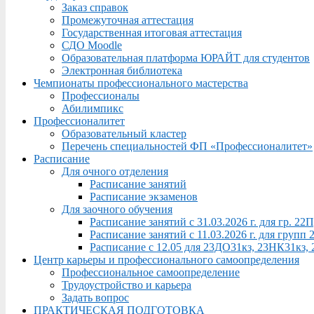
Заказ справок
Промежуточная аттестация
Государственная итоговая аттестация
СДО Moodle
Образовательная платформа ЮРАЙТ для студентов
Электронная библиотека
Чемпионаты профессионального мастерства
Профессионалы
Абилимпикс
Профессионалитет
Образовательный кластер
Перечень специальностей ФП «Профессионалитет»
Расписание
Для очного отделения
Расписание занятий
Расписание экзаменов
Для заочного обучения
Расписание занятий с 31.03.2026 г. для гр. 2
Расписание занятий с 11.03.2026 г. для груп
Расписание с 12.05 для 23ДО31кз, 23НК31кз,
Центр карьеры и профессионального самоопределения
Профессиональное самоопределение
Трудоустройство и карьера
Задать вопрос
ПРАКТИЧЕСКАЯ ПОДГОТОВКА