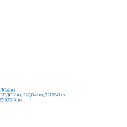
2ПДО41кз
п 23ПДО31кз, 22ДО41кз, 22НК41кз
 23ФЗК,31кз