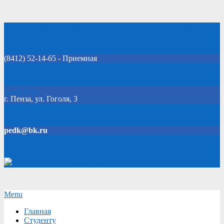
Skip
Добро пожаловать на официальный сайт колледжа!
to
content
(8412) 52-14-65 - Приемная
Click Here
г. Пенза, ул. Гоголя, 3
pedk@bk.ru
Версия для слабовидящих
Secondary
Menu
Navigation
Главная
Menu
Студенту