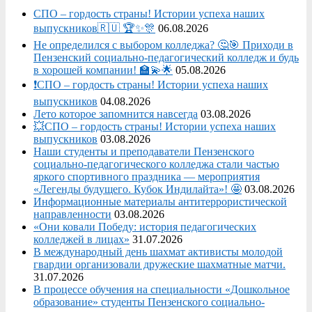
СПО – гордость страны! Истории успеха наших
выпускников🇷🇺 🏆✨🎊
06.08.2026
Не определился с выбором колледжа? 🤔🎯 Приходи в
Пензенский социально-педагогический колледж и будь
в хорошей компании! 🏫💫🌟
05.08.2026
❗СПО – гордость страны! Истории успеха наших
выпускников
04.08.2026
Лето которое запомнится навсегда
03.08.2026
💥СПО – гордость страны! Истории успеха наших
выпускников
03.08.2026
Наши студенты и преподаватели Пензенского
социально‑педагогического колледжа стали частью
яркого спортивного праздника — мероприятия
«Легенды будущего. Кубок Индилайта»! 🤩
03.08.2026
Информационные материалы антитеррористической
направленности
03.08.2026
«Они ковали Победу: история педагогических
колледжей в лицах»
31.07.2026
В международный день шахмат активисты молодой
гвардии организовали дружеские шахматные матчи.
31.07.2026
В процессе обучения на специальности «Дошкольное
образование» студенты Пензенского социально-