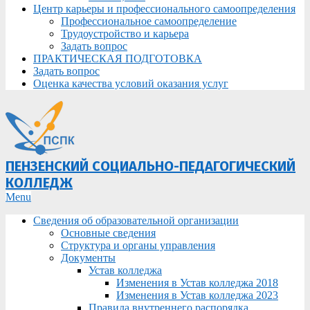
Центр карьеры и профессионального самоопределения
Профессиональное самоопределение
Трудоустройство и карьера
Задать вопрос
ПРАКТИЧЕСКАЯ ПОДГОТОВКА
Задать вопрос
Оценка качества условий оказания услуг
ПЕНЗЕНСКИЙ СОЦИАЛЬНО-ПЕДАГОГИЧЕСКИЙ
КОЛЛЕДЖ
Primary
Menu
Navigation
Сведения об образовательной организации
Menu
Основные сведения
Структура и органы управления
Документы
Устав колледжа
Изменения в Устав колледжа 2018
Изменения в Устав колледжа 2023
Правила внутреннего распорядка