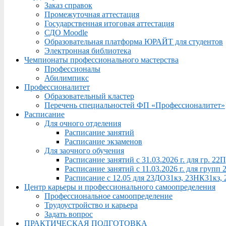
Заказ справок
Промежуточная аттестация
Государственная итоговая аттестация
СДО Moodle
Образовательная платформа ЮРАЙТ для студентов
Электронная библиотека
Чемпионаты профессионального мастерства
Профессионалы
Абилимпикс
Профессионалитет
Образовательный кластер
Перечень специальностей ФП «Профессионалитет»
Расписание
Для очного отделения
Расписание занятий
Расписание экзаменов
Для заочного обучения
Расписание занятий с 31.03.2026 г. для гр. 2
Расписание занятий с 11.03.2026 г. для груп
Расписание с 12.05 для 23ДО31кз, 23НК31кз,
Центр карьеры и профессионального самоопределения
Профессиональное самоопределение
Трудоустройство и карьера
Задать вопрос
ПРАКТИЧЕСКАЯ ПОДГОТОВКА