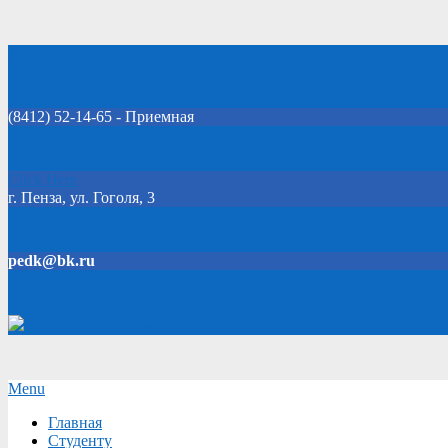
Skip
Добро пожаловать на официальный сайт колледжа!
to
content
(8412) 52-14-65 - Приемная
Click Here
г. Пенза, ул. Гоголя, 3
pedk@bk.ru
Версия для слабовидящих
Secondary
Menu
Navigation
Главная
Menu
Студенту