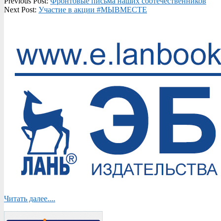
2020-
Previous Post:
Фронтовые письма наших соотечественников
05-
Next Post:
Участие в акции #МЫВМЕСТЕ
08
Читать далее....