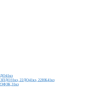
2ПДО41кз
п 23ПДО31кз, 22ДО41кз, 22НК41кз
 23ФЗК,31кз