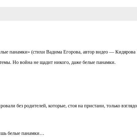
е панамки» (стихи Вадима Егорова, автор видео — Кидярова Е. 
темы. Но война не щадит никого, даже белые панамки.
ировали без родителей, которые, стоя на пристани, только взгл
лишь белые панамки…