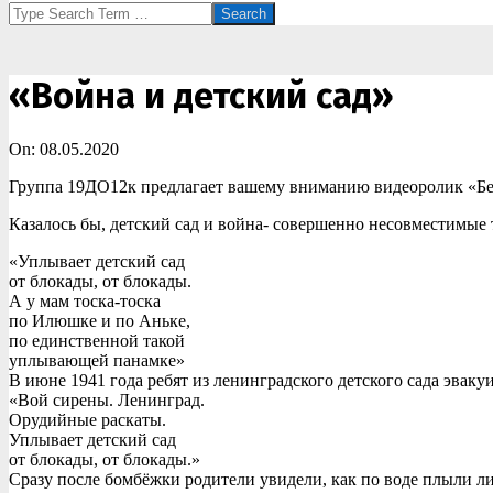
Search
«Война и детский сад»
On:
08.05.2020
Группа 19ДО12к предлагает вашему вниманию видеоролик «Белы
Казалось бы, детский сад и война- совершенно несовместимые 
«Уплывает детский сад
от блокады, от блокады.
А у мам тоска-тоска
по Илюшке и по Аньке,
по единственной такой
уплывающей панамке»
В июне 1941 года ребят из ленинградского детского сада эваку
«Вой сирены. Ленинград.
Орудийные раскаты.
Уплывает детский сад
от блокады, от блокады.»
Сразу после бомбёжки родители увидели, как по воде плыли 