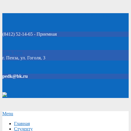
Skip
Добро пожаловать на официальный сайт колледжа!
to
content
(8412) 52-14-65 - Приемная
Click Here
г. Пенза, ул. Гоголя, 3
pedk@bk.ru
Версия для слабовидящих
Secondary
Menu
Navigation
Главная
Menu
Студенту