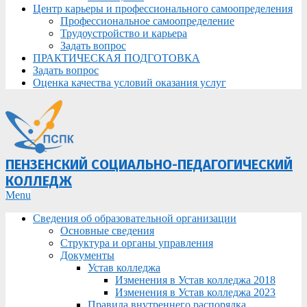
Центр карьеры и профессионального самоопределения
Профессиональное самоопределение
Трудоустройство и карьера
Задать вопрос
ПРАКТИЧЕСКАЯ ПОДГОТОВКА
Задать вопрос
Оценка качества условий оказания услуг
ПЕНЗЕНСКИЙ СОЦИАЛЬНО-ПЕДАГОГИЧЕСКИЙ
КОЛЛЕДЖ
Primary
Menu
Navigation
Сведения об образовательной организации
Menu
Основные сведения
Структура и органы управления
Документы
Устав колледжа
Изменения в Устав колледжа 2018
Изменения в Устав колледжа 2023
Правила внутреннего распорядка