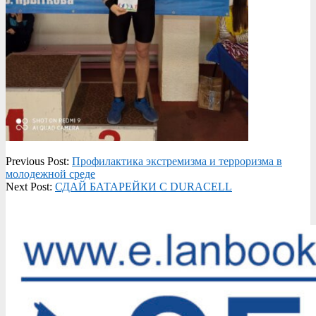
2023-
Previous Post:
Профилактика экстремизма и терроризма в
04-
молодежной среде
18
Next Post:
СДАЙ БАТАРЕЙКИ С DURACELL