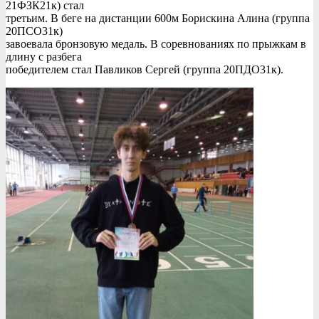
21ФЗК21к) стал
третьим. В беге на дистанции 600м Борискина Алина (группа
20ПСО31к)
завоевала бронзовую медаль. В соревнованиях по прыжкам в
длину с разбега
победителем стал Павликов Сергей (группа 20ПДО31к).