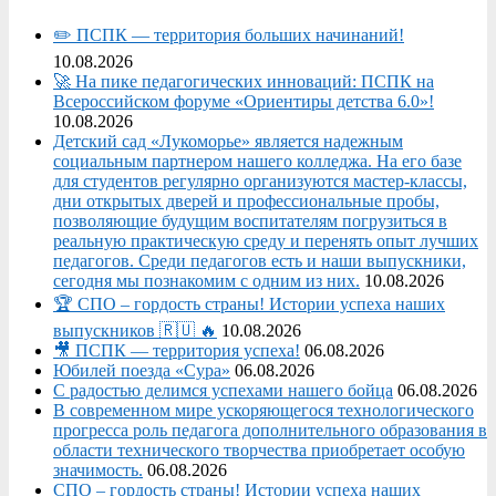
✏️ ПСПК — территория больших начинаний!
10.08.2026
🚀 На пике педагогических инноваций: ПСПК на
Всероссийском форуме «Ориентиры детства 6.0»!
10.08.2026
Детский сад «Лукоморье» является надежным
социальным партнером нашего колледжа. На его базе
для студентов регулярно организуются мастер-классы,
дни открытых дверей и профессиональные пробы,
позволяющие будущим воспитателям погрузиться в
реальную практическую среду и перенять опыт лучших
педагогов. Среди педагогов есть и наши выпускники,
сегодня мы познакомим с одним из них.
10.08.2026
🏆 СПО – гордость страны! Истории успеха наших
выпускников 🇷🇺 🔥
10.08.2026
🎥 ПСПК — территория успеха!
06.08.2026
Юбилей поезда «Сура»
06.08.2026
С радостью делимся успехами нашего бойца
06.08.2026
В современном мире ускоряющегося технологического
прогресса роль педагога дополнительного образования в
области технического творчества приобретает особую
значимость.
06.08.2026
СПО – гордость страны! Истории успеха наших