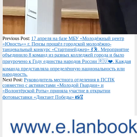
2026-
Previous Post:
17 апреля на базе МБУ «Молодёжный центр
04-
«Юность»» г. Пензы прошёл городской молодёжно-
20
танцевальный конкурс «Стартинейджер» 💃🕺. Мероприятие
объединило 8 команд из разных колледжей города и было
приурочено к Году единства народов России 🇷🇺❤️. Каждая
команда представляла определённую национальность или
народность.
Next Post:
Руководитель местного отделения в ПСПК
совместно с активистами «Молодой Гвардии» и
«Волонтёрской Роты» приняла участие в открытии
фотовыставки «Диктант Победы» 📸🎖️