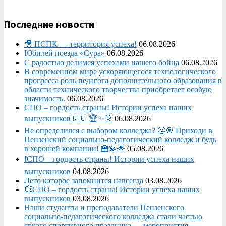
Последние новости
🎥 ПСПК — территория успеха!
06.08.2026
Юбилей поезда «Сура»
06.08.2026
С радостью делимся успехами нашего бойца
06.08.2026
В современном мире ускоряющегося технологического
прогресса роль педагога дополнительного образования в
области технического творчества приобретает особую
значимость.
06.08.2026
СПО – гордость страны! Истории успеха наших
выпускников🇷🇺 🏆✨🎊
06.08.2026
Не определился с выбором колледжа? 🤔🎯 Приходи в
Пензенский социально-педагогический колледж и будь
в хорошей компании! 🏫💫🌟
05.08.2026
❗СПО – гордость страны! Истории успеха наших
выпускников
04.08.2026
Лето которое запомнится навсегда
03.08.2026
💥СПО – гордость страны! Истории успеха наших
выпускников
03.08.2026
Наши студенты и преподаватели Пензенского
социально‑педагогического колледжа стали частью
яркого спортивного праздника — мероприятия