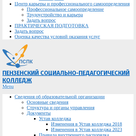
Центр карьеры и профессионального самоопределения
Профессиональное самоопределение
Трудоустройство и карьера
Задать вопрос
ПРАКТИЧЕСКАЯ ПОДГОТОВКА
Задать вопрос
Оценка качества условий оказания услуг
ПЕНЗЕНСКИЙ СОЦИАЛЬНО-ПЕДАГОГИЧЕСКИЙ
КОЛЛЕДЖ
Primary
Menu
Navigation
Сведения об образовательной организации
Menu
Основные сведения
Структура и органы управления
Документы
Устав колледжа
Изменения в Устав колледжа 2018
Изменения в Устав колледжа 2023
Правила внутреннего распорядка