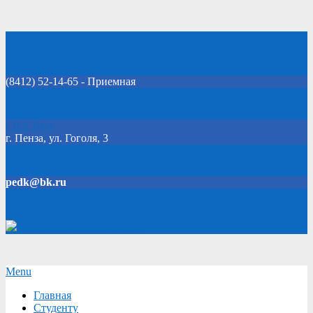
Skip
Добро пожаловать на официальный сайт колледжа!
to
content
(8412) 52-14-65 - Приемная
Click Here
г. Пенза, ул. Гоголя, 3
pedk@bk.ru
Версия для слабовидящих
Secondary
Menu
Navigation
Главная
Menu
Студенту