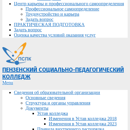
Центр карьеры и профессионального самоопределения
Профессиональное самоопределение
Трудоустройство и карьера
Задать вопрос
ПРАКТИЧЕСКАЯ ПОДГОТОВКА
Задать вопрос
Оценка качества условий оказания услуг
ПЕНЗЕНСКИЙ СОЦИАЛЬНО-ПЕДАГОГИЧЕСКИЙ
КОЛЛЕДЖ
Primary
Menu
Navigation
Сведения об образовательной организации
Menu
Основные сведения
Структура и органы управления
Документы
Устав колледжа
Изменения в Устав колледжа 2018
Изменения в Устав колледжа 2023
Правила внутреннего распорядка