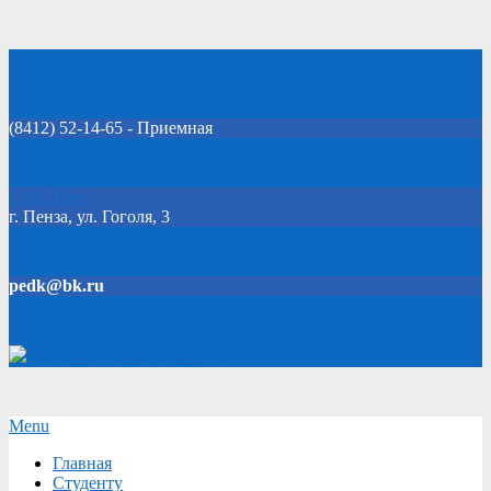
Skip
Добро пожаловать на официальный сайт колледжа!
to
content
(8412) 52-14-65 - Приемная
Click Here
г. Пенза, ул. Гоголя, 3
pedk@bk.ru
Версия для слабовидящих
Secondary
Menu
Navigation
Главная
Menu
Студенту