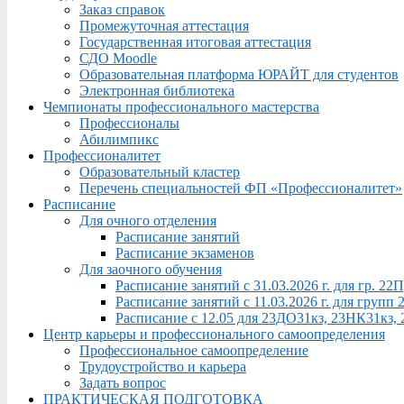
Заказ справок
Промежуточная аттестация
Государственная итоговая аттестация
СДО Moodle
Образовательная платформа ЮРАЙТ для студентов
Электронная библиотека
Чемпионаты профессионального мастерства
Профессионалы
Абилимпикс
Профессионалитет
Образовательный кластер
Перечень специальностей ФП «Профессионалитет»
Расписание
Для очного отделения
Расписание занятий
Расписание экзаменов
Для заочного обучения
Расписание занятий с 31.03.2026 г. для гр. 2
Расписание занятий с 11.03.2026 г. для груп
Расписание с 12.05 для 23ДО31кз, 23НК31кз,
Центр карьеры и профессионального самоопределения
Профессиональное самоопределение
Трудоустройство и карьера
Задать вопрос
ПРАКТИЧЕСКАЯ ПОДГОТОВКА