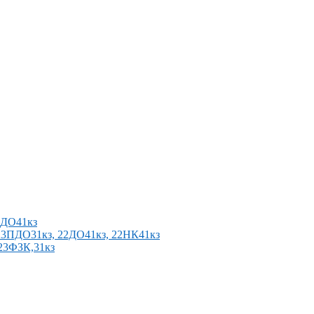
2ПДО41кз
п 23ПДО31кз, 22ДО41кз, 22НК41кз
 23ФЗК,31кз