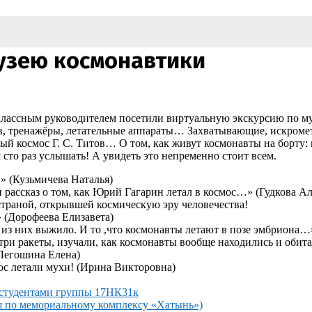
музею космонавтики
лассным руководителем посетили виртуальную экскурсию по му
, тренажёры, летательные аппараты… Захватывающие, искрометн
тый космос Г. С. Титов… О том, как живут космонавты на борту: 
м сто раз услышать! А увидеть это непременно стоит всем.
 (Кузьмичева Наталья)
и рассказ о том, как Юрий Гагарин летал в космос…» (Гудкова А
 страной, открывшей космическую эру человечества!
» (Дорофеева Елизавета)
8 из них выжило. И то ,что космонавты летают в позе эмбриона
три ракеты, изучали, как космонавты вообще находились и обитал
(Легошина Елена)
мос летали мухи! (Ирина Викторовна)
 студентами группы 17НК31к
я по мемориальному комплексу «Хатынь»)