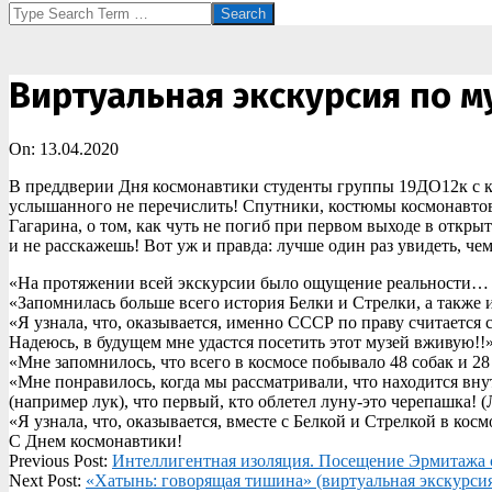
Search
Виртуальная экскурсия по 
On:
13.04.2020
В преддверии Дня космонавтики студенты группы 19ДО12к с к
услышанного не перечислить! Спутники, костюмы космонавтов
Гагарина, о том, как чуть не погиб при первом выходе в откры
и не расскажешь! Вот уж и правда: лучше один раз увидеть, че
«На протяжении всей экскурсии было ощущение реальности… »
«Запомнилась больше всего история Белки и Стрелки, а также 
«Я узнала, что, оказывается, именно СССР по праву считается
Надеюсь, в будущем мне удастся посетить этот музей вживую!!
«Мне запомнилось, что всего в космосе побывало 48 собак и 2
«Мне понравилось, когда мы рассматривали, что находится вну
(например лук), что первый, кто облетел луну-это черепашка! 
«Я узнала, что, оказывается, вместе с Белкой и Стрелкой в кос
С Днем космонавтики!
2020-
Previous Post:
Интеллигентная изоляция. Посещение Эрмитажа
04-
Next Post:
«Хатынь: говорящая тишина» (виртуальная экскурси