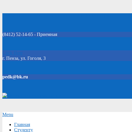
Skip
Добро пожаловать на официальный сайт колледжа!
to
content
(8412) 52-14-65 - Приемная
Click Here
г. Пенза, ул. Гоголя, 3
pedk@bk.ru
Версия для слабовидящих
Secondary
Menu
Navigation
Главная
Menu
Студенту