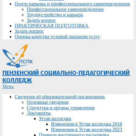
Центр карьеры и профессионального самоопределения
Профессиональное самоопределение
Трудоустройство и карьера
Задать вопрос
ПРАКТИЧЕСКАЯ ПОДГОТОВКА
Задать вопрос
Оценка качества условий оказания услуг
ПЕНЗЕНСКИЙ СОЦИАЛЬНО-ПЕДАГОГИЧЕСКИЙ
КОЛЛЕДЖ
Primary
Menu
Navigation
Сведения об образовательной организации
Menu
Основные сведения
Структура и органы управления
Документы
Устав колледжа
Изменения в Устав колледжа 2018
Изменения в Устав колледжа 2023
Правила внутреннего распорядка