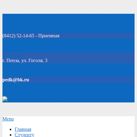
Skip
Добро пожаловать на официальный сайт колледжа!
to
content
(8412) 52-14-65 - Приемная
Click Here
г. Пенза, ул. Гоголя, 3
pedk@bk.ru
Версия для слабовидящих
Secondary
Menu
Navigation
Главная
Menu
Студенту