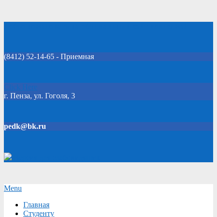
Skip
Добро пожаловать на официальный сайт колледжа!
to
content
(8412) 52-14-65 - Приемная
Click Here
г. Пенза, ул. Гоголя, 3
pedk@bk.ru
Версия для слабовидящих
Secondary
Menu
Navigation
Главная
Menu
Студенту