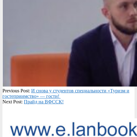
2025-
Previous Post:
И снова у студентов специальности «Туризм и
10-
гостеприимство» — гости!
31
Next Post:
Прайд на ВФССК!