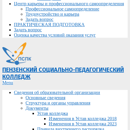
Центр карьеры и профессионального самоопределения
Профессиональное самоопределение
Трудоустройство и карьера
Задать вопрос
ПРАКТИЧЕСКАЯ ПОДГОТОВКА
Задать вопрос
Оценка качества условий оказания услуг
ПЕНЗЕНСКИЙ СОЦИАЛЬНО-ПЕДАГОГИЧЕСКИЙ
КОЛЛЕДЖ
Primary
Menu
Navigation
Сведения об образовательной организации
Menu
Основные сведения
Структура и органы управления
Документы
Устав колледжа
Изменения в Устав колледжа 2018
Изменения в Устав колледжа 2023
Правила внутреннего распорядка