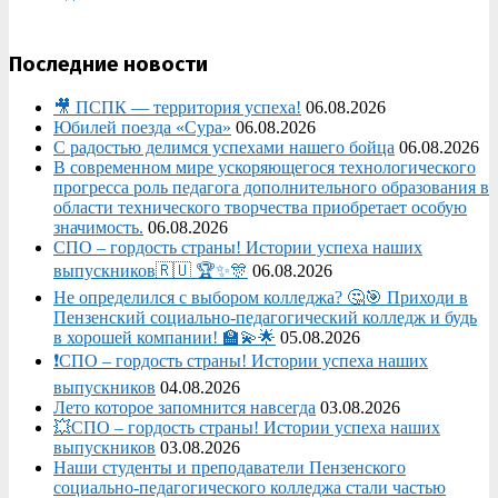
Последние новости
🎥 ПСПК — территория успеха!
06.08.2026
Юбилей поезда «Сура»
06.08.2026
С радостью делимся успехами нашего бойца
06.08.2026
В современном мире ускоряющегося технологического
прогресса роль педагога дополнительного образования в
области технического творчества приобретает особую
значимость.
06.08.2026
СПО – гордость страны! Истории успеха наших
выпускников🇷🇺 🏆✨🎊
06.08.2026
Не определился с выбором колледжа? 🤔🎯 Приходи в
Пензенский социально-педагогический колледж и будь
в хорошей компании! 🏫💫🌟
05.08.2026
❗СПО – гордость страны! Истории успеха наших
выпускников
04.08.2026
Лето которое запомнится навсегда
03.08.2026
💥СПО – гордость страны! Истории успеха наших
выпускников
03.08.2026
Наши студенты и преподаватели Пензенского
социально‑педагогического колледжа стали частью