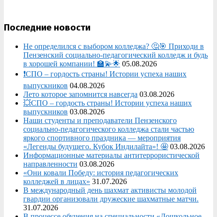
Последние новости
Не определился с выбором колледжа? 🤔🎯 Приходи в
Пензенский социально-педагогический колледж и будь
в хорошей компании! 🏫💫🌟
05.08.2026
❗СПО – гордость страны! Истории успеха наших
выпускников
04.08.2026
Лето которое запомнится навсегда
03.08.2026
💥СПО – гордость страны! Истории успеха наших
выпускников
03.08.2026
Наши студенты и преподаватели Пензенского
социально‑педагогического колледжа стали частью
яркого спортивного праздника — мероприятия
«Легенды будущего. Кубок Индилайта»! 🤩
03.08.2026
Информационные материалы антитеррористической
направленности
03.08.2026
«Они ковали Победу: история педагогических
колледжей в лицах»
31.07.2026
В международный день шахмат активисты молодой
гвардии организовали дружеские шахматные матчи.
31.07.2026
В процессе обучения на специальности «Дошкольное