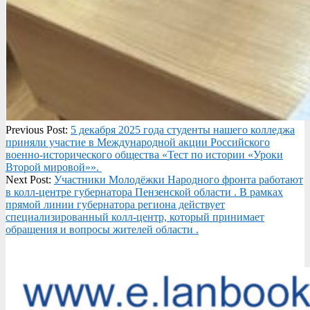
2025-
Previous Post:
5 декабря 2025 года студенты нашего колледжа
12-
приняли участие в Международной акции Российского
10
военно-исторического общества «Тест по истории «Уроки
Второй мировой»».
Next Post:
Участники Молодёжки Народного фронта работают
в колл-центре губернатора Пензенской области . В рамках
прямой линии губернатора региона действует
специализированный колл-центр, который принимает
обращения и вопросы жителей области .