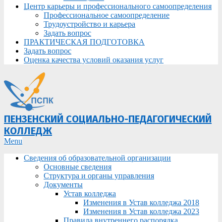
Центр карьеры и профессионального самоопределения
Профессиональное самоопределение
Трудоустройство и карьера
Задать вопрос
ПРАКТИЧЕСКАЯ ПОДГОТОВКА
Задать вопрос
Оценка качества условий оказания услуг
ПЕНЗЕНСКИЙ СОЦИАЛЬНО-ПЕДАГОГИЧЕСКИЙ
КОЛЛЕДЖ
Primary
Menu
Navigation
Сведения об образовательной организации
Menu
Основные сведения
Структура и органы управления
Документы
Устав колледжа
Изменения в Устав колледжа 2018
Изменения в Устав колледжа 2023
Правила внутреннего распорядка