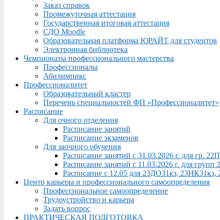
Заказ справок
Промежуточная аттестация
Государственная итоговая аттестация
СДО Moodle
Образовательная платформа ЮРАЙТ для студентов
Электронная библиотека
Чемпионаты профессионального мастерства
Профессионалы
Абилимпикс
Профессионалитет
Образовательный кластер
Перечень специальностей ФП «Профессионалитет»
Расписание
Для очного отделения
Расписание занятий
Расписание экзаменов
Для заочного обучения
Расписание занятий с 31.03.2026 г. для гр. 2
Расписание занятий с 11.03.2026 г. для груп
Расписание с 12.05 для 23ДО31кз, 23НК31кз,
Центр карьеры и профессионального самоопределения
Профессиональное самоопределение
Трудоустройство и карьера
Задать вопрос
ПРАКТИЧЕСКАЯ ПОДГОТОВКА