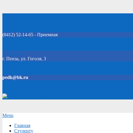
Skip
Добро пожаловать на официальный сайт колледжа!
to
content
(8412) 52-14-65 - Приемная
Click Here
г. Пенза, ул. Гоголя, 3
pedk@bk.ru
Версия для слабовидящих
Secondary
Menu
Navigation
Главная
Menu
Студенту