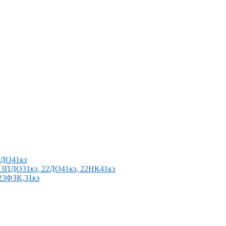
2ПДО41кз
п 23ПДО31кз, 22ДО41кз, 22НК41кз
 23ФЗК,31кз