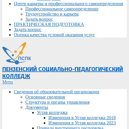
Центр карьеры и профессионального самоопределения
Профессиональное самоопределение
Трудоустройство и карьера
Задать вопрос
ПРАКТИЧЕСКАЯ ПОДГОТОВКА
Задать вопрос
Оценка качества условий оказания услуг
ПЕНЗЕНСКИЙ СОЦИАЛЬНО-ПЕДАГОГИЧЕСКИЙ
КОЛЛЕДЖ
Primary
Menu
Navigation
Сведения об образовательной организации
Menu
Основные сведения
Структура и органы управления
Документы
Устав колледжа
Изменения в Устав колледжа 2018
Изменения в Устав колледжа 2023
Правила внутреннего распорядка