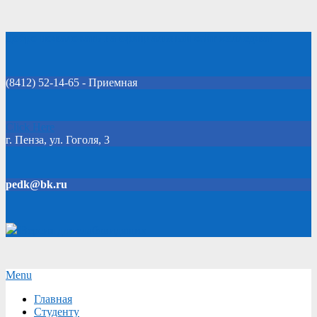
Skip
Добро пожаловать на официальный сайт колледжа!
to
content
(8412) 52-14-65 - Приемная
Click Here
г. Пенза, ул. Гоголя, 3
pedk@bk.ru
Версия для слабовидящих
Secondary
Menu
Navigation
Главная
Menu
Студенту