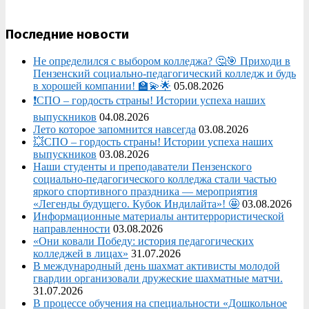
Последние новости
Не определился с выбором колледжа? 🤔🎯 Приходи в
Пензенский социально-педагогический колледж и будь
в хорошей компании! 🏫💫🌟
05.08.2026
❗СПО – гордость страны! Истории успеха наших
выпускников
04.08.2026
Лето которое запомнится навсегда
03.08.2026
💥СПО – гордость страны! Истории успеха наших
выпускников
03.08.2026
Наши студенты и преподаватели Пензенского
социально‑педагогического колледжа стали частью
яркого спортивного праздника — мероприятия
«Легенды будущего. Кубок Индилайта»! 🤩
03.08.2026
Информационные материалы антитеррористической
направленности
03.08.2026
«Они ковали Победу: история педагогических
колледжей в лицах»
31.07.2026
В международный день шахмат активисты молодой
гвардии организовали дружеские шахматные матчи.
31.07.2026
В процессе обучения на специальности «Дошкольное