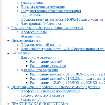
Заказ справок
Промежуточная аттестация
Государственная итоговая аттестация
СДО Moodle
Образовательная платформа ЮРАЙТ для студентов
Электронная библиотека
Чемпионаты профессионального мастерства
Профессионалы
Абилимпикс
Профессионалитет
Образовательный кластер
Перечень специальностей ФП «Профессионалитет»
Расписание
Для очного отделения
Расписание занятий
Расписание экзаменов
Для заочного обучения
Расписание занятий с 31.03.2026 г. для гр. 2
Расписание занятий с 11.03.2026 г. для груп
Расписание с 12.05 для 23ДО31кз, 23НК31кз,
Центр карьеры и профессионального самоопределения
Профессиональное самоопределение
Трудоустройство и карьера
Задать вопрос
ПРАКТИЧЕСКАЯ ПОДГОТОВКА