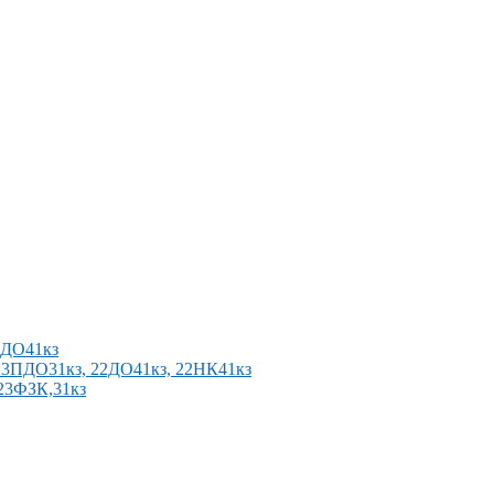
2ПДО41кз
п 23ПДО31кз, 22ДО41кз, 22НК41кз
 23ФЗК,31кз