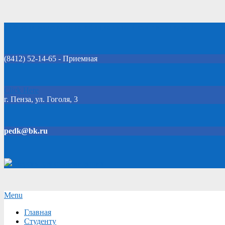
Skip
Добро пожаловать на официальный сайт колледжа!
to
content
(8412) 52-14-65 - Приемная
Click Here
г. Пенза, ул. Гоголя, 3
pedk@bk.ru
Версия для слабовидящих
Secondary
Menu
Navigation
Главная
Menu
Студенту