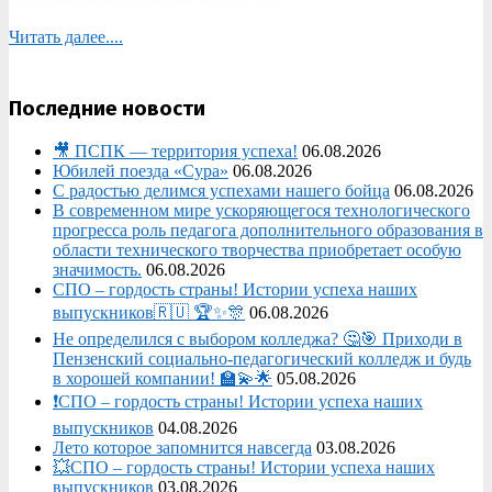
Читать далее....
Последние новости
🎥 ПСПК — территория успеха!
06.08.2026
Юбилей поезда «Сура»
06.08.2026
С радостью делимся успехами нашего бойца
06.08.2026
В современном мире ускоряющегося технологического
прогресса роль педагога дополнительного образования в
области технического творчества приобретает особую
значимость.
06.08.2026
СПО – гордость страны! Истории успеха наших
выпускников🇷🇺 🏆✨🎊
06.08.2026
Не определился с выбором колледжа? 🤔🎯 Приходи в
Пензенский социально-педагогический колледж и будь
в хорошей компании! 🏫💫🌟
05.08.2026
❗СПО – гордость страны! Истории успеха наших
выпускников
04.08.2026
Лето которое запомнится навсегда
03.08.2026
💥СПО – гордость страны! Истории успеха наших
выпускников
03.08.2026