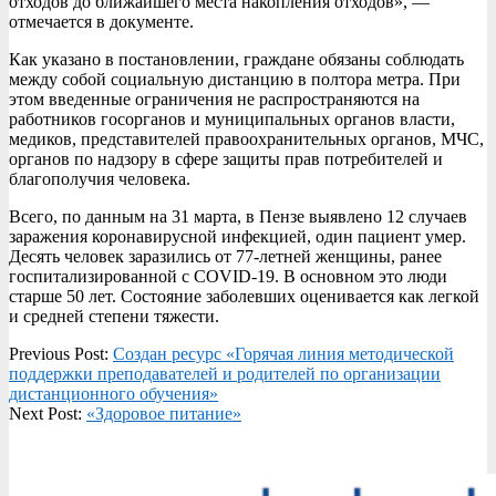
отходов до ближайшего места накопления отходов», —
отмечается в документе.
Как указано в постановлении, граждане обязаны соблюдать
между собой социальную дистанцию в полтора метра. При
этом введенные ограничения не распространяются на
работников госорганов и муниципальных органов власти,
медиков, представителей правоохранительных органов, МЧС,
органов по надзору в сфере защиты прав потребителей и
благополучия человека.
Всего, по данным на 31 марта, в Пензе выявлено 12 случаев
заражения коронавирусной инфекцией, один пациент умер.
Десять человек заразились от 77-летней женщины, ранее
госпитализированной с COVID-19. В основном это люди
старше 50 лет. Состояние заболевших оценивается как легкой
и средней степени тяжести.
2020-
Previous Post:
Создан ресурс «Горячая линия методической
04-
поддержки преподавателей и родителей по организации
02
дистанционного обучения»
Next Post:
«Здоровое питание»