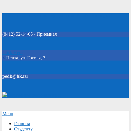
Skip
Добро пожаловать на официальный сайт колледжа!
to
content
(8412) 52-14-65 - Приемная
Click Here
г. Пенза, ул. Гоголя, 3
pedk@bk.ru
Версия для слабовидящих
Secondary
Menu
Navigation
Главная
Menu
Студенту