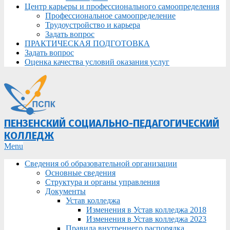
Центр карьеры и профессионального самоопределения
Профессиональное самоопределение
Трудоустройство и карьера
Задать вопрос
ПРАКТИЧЕСКАЯ ПОДГОТОВКА
Задать вопрос
Оценка качества условий оказания услуг
ПЕНЗЕНСКИЙ СОЦИАЛЬНО-ПЕДАГОГИЧЕСКИЙ
КОЛЛЕДЖ
Primary
Menu
Navigation
Сведения об образовательной организации
Menu
Основные сведения
Структура и органы управления
Документы
Устав колледжа
Изменения в Устав колледжа 2018
Изменения в Устав колледжа 2023
Правила внутреннего распорядка