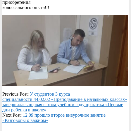
приобретения
колоссального опыта!!!
2022-
Previous Post:
У студентов 3 курса
09-
специальности 44.02.02 «Преподавание в начальных классах»
13
завершилась первая в этом учебном году практика «Первые
дни ребенка в школе»
Next Post:
12.09 прошло второе внеурочное занятие
«Разговоры о важном»