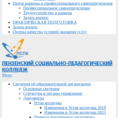
Центр карьеры и профессионального самоопределения
Профессиональное самоопределение
Трудоустройство и карьера
Задать вопрос
ПРАКТИЧЕСКАЯ ПОДГОТОВКА
Задать вопрос
Оценка качества условий оказания услуг
ПЕНЗЕНСКИЙ СОЦИАЛЬНО-ПЕДАГОГИЧЕСКИЙ
КОЛЛЕДЖ
Primary
Menu
Navigation
Сведения об образовательной организации
Menu
Основные сведения
Структура и органы управления
Документы
Устав колледжа
Изменения в Устав колледжа 2018
Изменения в Устав колледжа 2023
Правила внутреннего распорядка