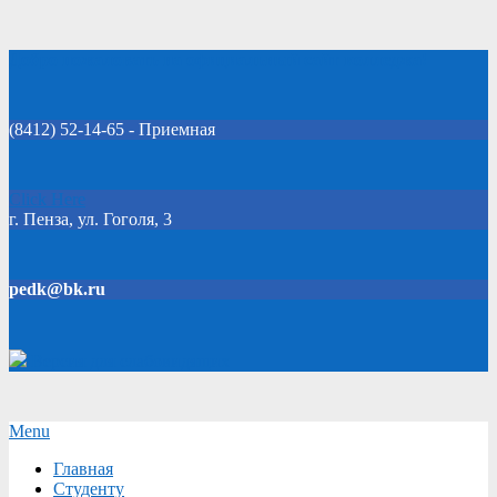
Skip
Добро пожаловать на официальный сайт колледжа!
to
content
(8412) 52-14-65 - Приемная
Click Here
г. Пенза, ул. Гоголя, 3
pedk@bk.ru
Версия для слабовидящих
Secondary
Menu
Navigation
Главная
Menu
Студенту