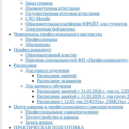
Заказ справок
Промежуточная аттестация
Государственная итоговая аттестация
СДО Moodle
Образовательная платформа ЮРАЙТ для студентов
Электронная библиотека
Чемпионаты профессионального мастерства
Профессионалы
Абилимпикс
Профессионалитет
Образовательный кластер
Перечень специальностей ФП «Профессионалитет»
Расписание
Для очного отделения
Расписание занятий
Расписание экзаменов
Для заочного обучения
Расписание занятий с 31.03.2026 г. для гр. 2
Расписание занятий с 11.03.2026 г. для груп
Расписание с 12.05 для 23ДО31кз, 23НК31кз,
Центр карьеры и профессионального самоопределения
Профессиональное самоопределение
Трудоустройство и карьера
Задать вопрос
ПРАКТИЧЕСКАЯ ПОДГОТОВКА