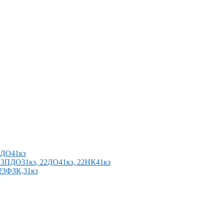
2ПДО41кз
п 23ПДО31кз, 22ДО41кз, 22НК41кз
 23ФЗК,31кз