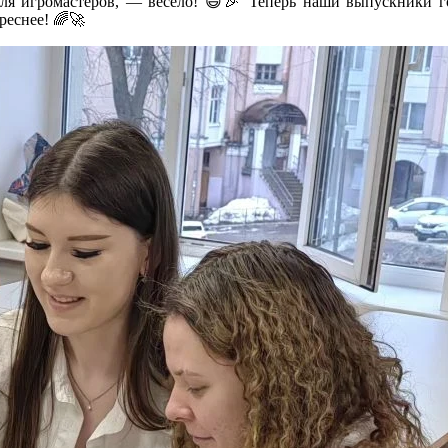
ля игромастеров, — весело! 😄🎉 Теперь наши выпускники г
реснее! 🌈🚀