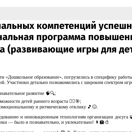
нальных компетенций успешн
нальная программа повышен
а (развивающие игры для дет
ости «Дошкольное образование», погрузились в специфику рабо
ий. Участники детально познакомились с широким спектром иг
авательное развитие 🧠🔍;
ности детей раннего возраста 🏃‍♂️🎯;
моциональному и ритмическому отклику 🎵😊.
удованию и инновационным технологиям организации досуга 🧩
ики — было и познавательно, и увлекательно! 👩‍🏫🎨