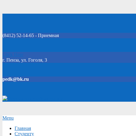
Skip
Добро пожаловать на официальный сайт колледжа!
to
content
(8412) 52-14-65 - Приемная
Click Here
г. Пенза, ул. Гоголя, 3
pedk@bk.ru
Версия для слабовидящих
Secondary
Menu
Navigation
Главная
Menu
Студенту