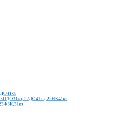
2ПДО41кз
п 23ПДО31кз, 22ДО41кз, 22НК41кз
 23ФЗК,31кз