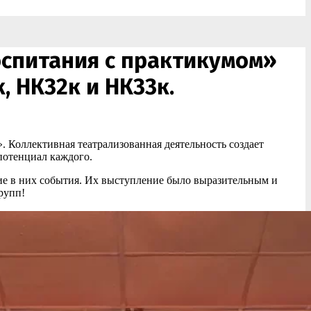
оспитания с практикумом»
 НК32к и НК33к.
 Коллективная театрализованная деятельность создает
потенциал каждого.
ие в них события. Их выступление было выразительным и
рупп!