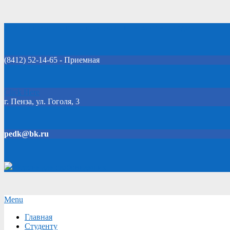
Skip
Добро пожаловать на официальный сайт колледжа!
to
content
(8412) 52-14-65 - Приемная
Click Here
г. Пенза, ул. Гоголя, 3
pedk@bk.ru
Версия для слабовидящих
Secondary
Menu
Navigation
Главная
Menu
Студенту