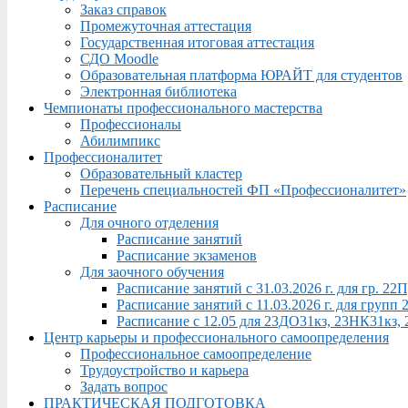
Заказ справок
Промежуточная аттестация
Государственная итоговая аттестация
СДО Moodle
Образовательная платформа ЮРАЙТ для студентов
Электронная библиотека
Чемпионаты профессионального мастерства
Профессионалы
Абилимпикс
Профессионалитет
Образовательный кластер
Перечень специальностей ФП «Профессионалитет»
Расписание
Для очного отделения
Расписание занятий
Расписание экзаменов
Для заочного обучения
Расписание занятий с 31.03.2026 г. для гр. 2
Расписание занятий с 11.03.2026 г. для груп
Расписание с 12.05 для 23ДО31кз, 23НК31кз,
Центр карьеры и профессионального самоопределения
Профессиональное самоопределение
Трудоустройство и карьера
Задать вопрос
ПРАКТИЧЕСКАЯ ПОДГОТОВКА