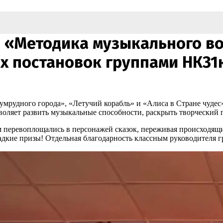
в «Методика музыкального в
 постановок группами НК31к,
удного города», «Летучий корабль» и «Алиса в Стране чудес».
воляет развить музыкальные способности, раскрыть творческий 
 перевоплощались в персонажей сказок, переживая происходящ
дкие призы! Отдельная благодарность классным руководителя г