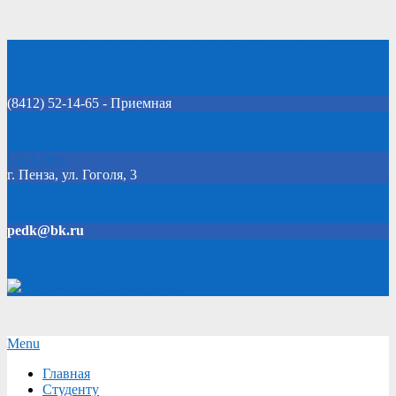
Skip
Добро пожаловать на официальный сайт колледжа!
to
content
(8412) 52-14-65 - Приемная
Click Here
г. Пенза, ул. Гоголя, 3
pedk@bk.ru
Версия для слабовидящих
Secondary
Menu
Navigation
Главная
Menu
Студенту