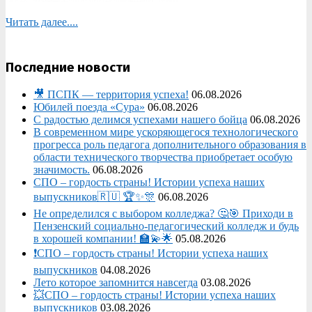
Читать далее....
Последние новости
🎥 ПСПК — территория успеха!
06.08.2026
Юбилей поезда «Сура»
06.08.2026
С радостью делимся успехами нашего бойца
06.08.2026
В современном мире ускоряющегося технологического
прогресса роль педагога дополнительного образования в
области технического творчества приобретает особую
значимость.
06.08.2026
СПО – гордость страны! Истории успеха наших
выпускников🇷🇺 🏆✨🎊
06.08.2026
Не определился с выбором колледжа? 🤔🎯 Приходи в
Пензенский социально-педагогический колледж и будь
в хорошей компании! 🏫💫🌟
05.08.2026
❗СПО – гордость страны! Истории успеха наших
выпускников
04.08.2026
Лето которое запомнится навсегда
03.08.2026
💥СПО – гордость страны! Истории успеха наших
выпускников
03.08.2026