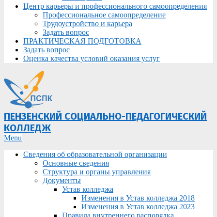
Центр карьеры и профессионального самоопределения
Профессиональное самоопределение
Трудоустройство и карьера
Задать вопрос
ПРАКТИЧЕСКАЯ ПОДГОТОВКА
Задать вопрос
Оценка качества условий оказания услуг
ПЕНЗЕНСКИЙ СОЦИАЛЬНО-ПЕДАГОГИЧЕСКИЙ
КОЛЛЕДЖ
Primary
Menu
Navigation
Сведения об образовательной организации
Menu
Основные сведения
Структура и органы управления
Документы
Устав колледжа
Изменения в Устав колледжа 2018
Изменения в Устав колледжа 2023
Правила внутреннего распорядка