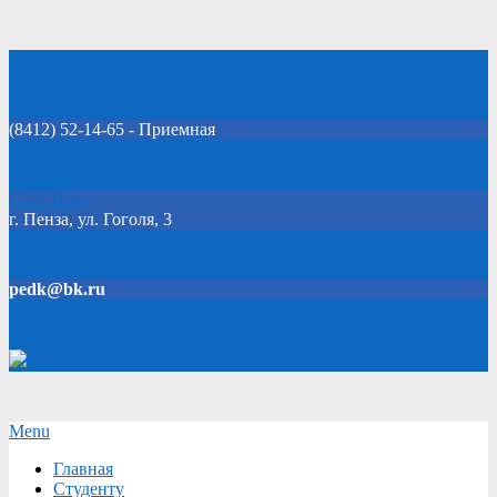
Skip
Добро пожаловать на официальный сайт колледжа!
to
content
(8412) 52-14-65 - Приемная
Click Here
г. Пенза, ул. Гоголя, 3
pedk@bk.ru
Версия для слабовидящих
Secondary
Menu
Navigation
Главная
Menu
Студенту